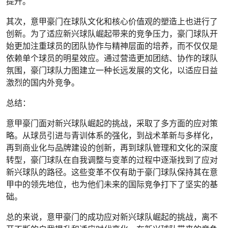
提升。
其次，意甲豪门在球队文化和核心价值观的塑造上也进行了
创新。为了适应新兴球队崛起带来的竞争压力，豪门球队开
始更加注重球员的团队协作与精神层面的培养，而不仅仅是
依赖单个球员的明星效应。通过营造更加团结、协作的球队
氛围，豪门球队力图建立一种长远发展的文化，以适应日益
激烈的国内外竞争。
总结：
意甲豪门面对新兴球队崛起的挑战，采取了多方面的应对策
略。从球员引进与青训体系的强化，到战术革新与多样化，
再到商业化与品牌建设的创新，再到球队管理和文化的深度
转型，豪门球队在自我调整与变革的过程中逐渐找到了应对
新兴球队的路径。这些变革不仅有助于豪门球队保持其在意
甲中的领先地位，也为他们未来的国际竞争打下了坚实的基
础。
总的来说，意甲豪门的成功应对新兴球队崛起的挑战，离不