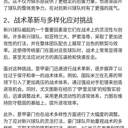
员。这不仅为俱乐部提供了更稳定的后备力量，也逐渐提升
了球队的整体竞争力，在对抗新兴球队时有了更强的底气。
2、战术革新与多样化应对挑战
新兴球队崛起的一个重要因素是它们在战术上的灵活性与创
新。许多新兴球队，如亚特兰大、萨索洛等，采取了更加进
攻性的打法，并在整体团队配合上展现了出色的默契与效
率。这使得传统豪门在面对这些球队时，战术上常常显得滞
后，甚至无法应对对方的高压逼抢和快速反击。
面对这种挑战，意甲豪门迅速进行战术革新，逐步摒弃了以
往过于保守和单一的战术体系。例如，国际米兰在孔蒂的带
领下引入了更加高压的战术体系，通过强迫对手犯错来创造
进攻机会。同时，尤文图斯在经历了“萨里足球”的短暂实验
后，迅速调整战术，采用更具流动性的进攻体系，力图在维
持防守稳固的基础上，提升进攻效率。
此外，意甲豪门也在战术多样性方面进行了大幅度的调整。
为了应对新兴球队的灵活打法，豪门球队开始重视战术的多