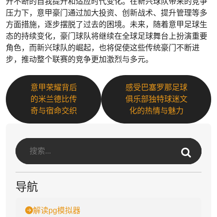
开不断的自我提升和适应时代变化。在新兴球队带来的竞争
压力下，意甲豪门通过加大投资、创新战术、提升管理等多
方面措施，逐步摆脱了过去的困境。未来，随着意甲足球生
态的持续变化，豪门球队将继续在全球足球舞台上扮演重要
角色，而新兴球队的崛起，也将促使这些传统豪门不断进
步，推动整个联赛的竞争更加激烈与多元。
意甲荣耀背后
感受巴塞罗那足球
的米兰德比传
俱乐部独特球迷文
奇与宿命交织
化的热情与魅力
导航
解读pg模拟器