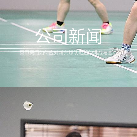
公司新闻
意甲豪门如何应对新兴球队崛起的挑战与变革