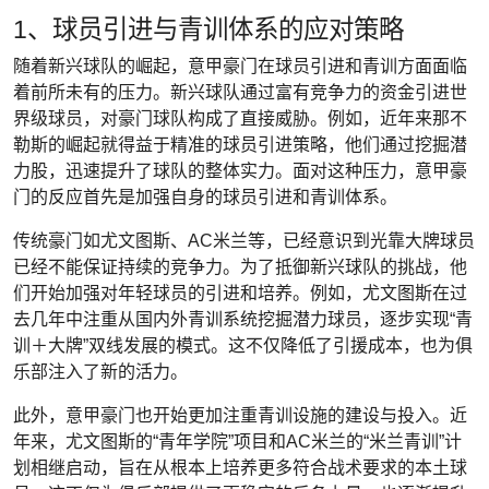
1、球员引进与青训体系的应对策略
随着新兴球队的崛起，意甲豪门在球员引进和青训方面面临
着前所未有的压力。新兴球队通过富有竞争力的资金引进世
界级球员，对豪门球队构成了直接威胁。例如，近年来那不
勒斯的崛起就得益于精准的球员引进策略，他们通过挖掘潜
力股，迅速提升了球队的整体实力。面对这种压力，意甲豪
门的反应首先是加强自身的球员引进和青训体系。
传统豪门如尤文图斯、AC米兰等，已经意识到光靠大牌球员
已经不能保证持续的竞争力。为了抵御新兴球队的挑战，他
们开始加强对年轻球员的引进和培养。例如，尤文图斯在过
去几年中注重从国内外青训系统挖掘潜力球员，逐步实现“青
训＋大牌”双线发展的模式。这不仅降低了引援成本，也为俱
乐部注入了新的活力。
此外，意甲豪门也开始更加注重青训设施的建设与投入。近
年来，尤文图斯的“青年学院”项目和AC米兰的“米兰青训”计
划相继启动，旨在从根本上培养更多符合战术要求的本土球