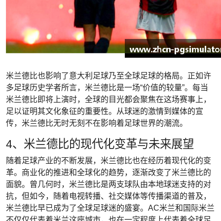
米兰德比也影响了意大利足球乃至全球足球的格局。正如许
多足球历史学者所言，米兰德比是一场“价值的较量”。每当
米兰德比即将上演时，全球的目光都会聚焦在这场赛事上，
足以证明其文化象征的重要性。从球迷的激情到媒体的宣
传，米兰德比无时无刻不在影响着足球世界的潮流。
4、米兰德比的现代化变革与未来展望
随着足球产业的不断发展，米兰德比也在经历着现代化的变
革。商业化的推进和全球化的趋势，逐渐改变了米兰德比的
面貌。曾几何时，米兰德比是两支球队由本地球迷支持的对
抗，但如今，随着电视转播、社交媒体等传播渠道的普及，
米兰德比早已成为了全球足球迷的盛宴。AC米兰和国际米兰
不仅仅代表着米兰这座城市，也在一定程度上代表着全球足