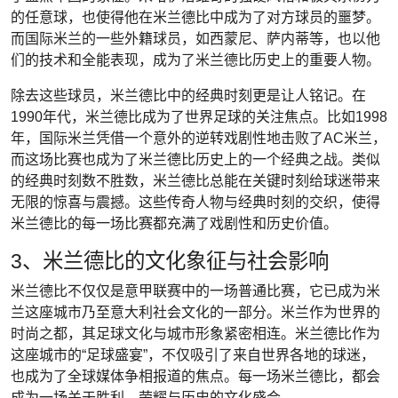
的任意球，也使得他在米兰德比中成为了对方球员的噩梦。
而国际米兰的一些外籍球员，如西蒙尼、萨内蒂等，也以他
们的技术和全能表现，成为了米兰德比历史上的重要人物。
除去这些球员，米兰德比中的经典时刻更是让人铭记。在
1990年代，米兰德比成为了世界足球的关注焦点。比如1998
年，国际米兰凭借一个意外的逆转戏剧性地击败了AC米兰，
而这场比赛也成为了米兰德比历史上的一个经典之战。类似
的经典时刻数不胜数，米兰德比总能在关键时刻给球迷带来
无限的惊喜与震撼。这些传奇人物与经典时刻的交织，使得
米兰德比的每一场比赛都充满了戏剧性和历史价值。
3、米兰德比的文化象征与社会影响
米兰德比不仅仅是意甲联赛中的一场普通比赛，它已成为米
兰这座城市乃至意大利社会文化的一部分。米兰作为世界的
时尚之都，其足球文化与城市形象紧密相连。米兰德比作为
这座城市的“足球盛宴”，不仅吸引了来自世界各地的球迷，
也成为了全球媒体争相报道的焦点。每一场米兰德比，都会
成为一场关于胜利、荣耀与历史的文化盛会。