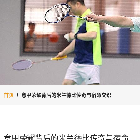
首页
意甲荣耀背后的米兰德比传奇与宿命交织
意甲荣耀背后的米兰德比传奇与宿命