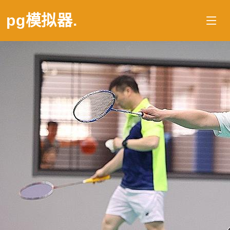
pg模拟器
.