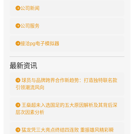
公司新闻
公司服务
接洽pg电子模拟器
最新资讯
球员与品牌跨界合作新趋势：打造独特联名款
引领潮流风向
王燊超未入选国足的五大原因解析及其背后深
层次因素分析
猛龙凭三大亮点终结四连败 重振雄风精彩瞬