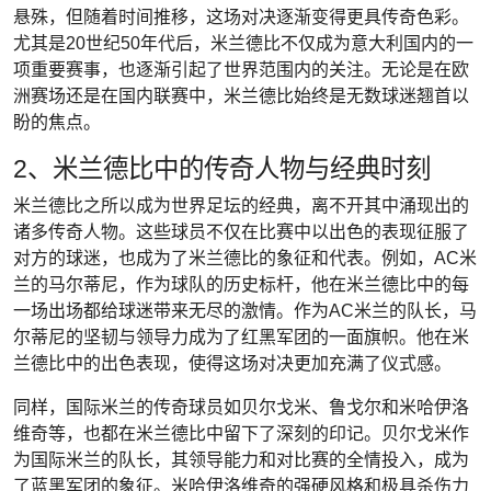
悬殊，但随着时间推移，这场对决逐渐变得更具传奇色彩。
尤其是20世纪50年代后，米兰德比不仅成为意大利国内的一
项重要赛事，也逐渐引起了世界范围内的关注。无论是在欧
洲赛场还是在国内联赛中，米兰德比始终是无数球迷翘首以
盼的焦点。
2、米兰德比中的传奇人物与经典时刻
米兰德比之所以成为世界足坛的经典，离不开其中涌现出的
诸多传奇人物。这些球员不仅在比赛中以出色的表现征服了
对方的球迷，也成为了米兰德比的象征和代表。例如，AC米
兰的马尔蒂尼，作为球队的历史标杆，他在米兰德比中的每
一场出场都给球迷带来无尽的激情。作为AC米兰的队长，马
尔蒂尼的坚韧与领导力成为了红黑军团的一面旗帜。他在米
兰德比中的出色表现，使得这场对决更加充满了仪式感。
同样，国际米兰的传奇球员如贝尔戈米、鲁戈尔和米哈伊洛
维奇等，也都在米兰德比中留下了深刻的印记。贝尔戈米作
为国际米兰的队长，其领导能力和对比赛的全情投入，成为
了蓝黑军团的象征。米哈伊洛维奇的强硬风格和极具杀伤力