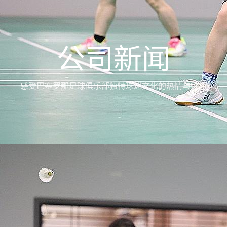
公司新闻
感受巴塞罗那足球俱乐部独特球迷文化的热情与魅力