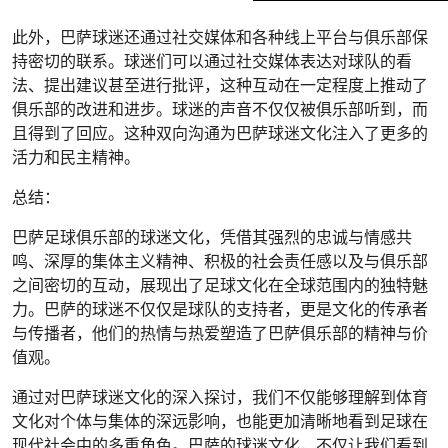
此外，巴萨球迷还通过社交媒体和各种线上平台与俱乐部保
持密切的联系。球迷们可以通过社交媒体表达对球队的看
法、提出建议甚至进行批评，这种互动在一定程度上推动了
俱乐部的改进和进步。球迷的声音不仅仅被俱乐部听到，而
且得到了回应。这种双向沟通为巴萨球迷文化注入了更多的
活力和民主精神。
总结：
巴萨足球俱乐部的球迷文化，凭借其强烈的忠诚与情感共
鸣、深厚的集体主义精神、积极的社会责任感以及与俱乐部
之间密切的互动，展现出了足球文化在全球范围内的独特魅
力。巴萨的球迷不仅仅是球队的支持者，更是文化的传承者
与传播者，他们的热情与热爱塑造了巴萨俱乐部的精神与价
值观。
通过对巴萨球迷文化的深入探讨，我们不仅能够理解到体育
文化对个体与集体的深远影响，也能更加清晰地看到足球在
现代社会中的多重角色。巴萨的球迷文化，不仅让我们看到