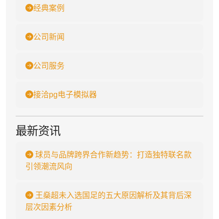
经典案例
公司新闻
公司服务
接洽pg电子模拟器
最新资讯
球员与品牌跨界合作新趋势：打造独特联名款
引领潮流风向
王燊超未入选国足的五大原因解析及其背后深
层次因素分析