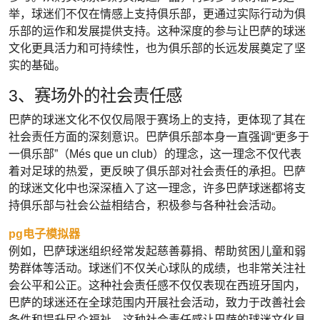
举，球迷们不仅在情感上支持俱乐部，更通过实际行动为俱
乐部的运作和发展提供支持。这种深度的参与让巴萨的球迷
文化更具活力和可持续性，也为俱乐部的长远发展奠定了坚
实的基础。
3、赛场外的社会责任感
巴萨的球迷文化不仅仅局限于赛场上的支持，更体现了其在
社会责任方面的深刻意识。巴萨俱乐部本身一直强调“更多于
一俱乐部”（Més que un club）的理念，这一理念不仅代表
着对足球的热爱，更反映了俱乐部对社会责任的承担。巴萨
的球迷文化中也深深植入了这一理念，许多巴萨球迷都将支
持俱乐部与社会公益相结合，积极参与各种社会活动。
pg电子模拟器
例如，巴萨球迷组织经常发起慈善募捐、帮助贫困儿童和弱
势群体等活动。球迷们不仅关心球队的成绩，也非常关注社
会公平和公正。这种社会责任感不仅仅表现在西班牙国内，
巴萨的球迷还在全球范围内开展社会活动，致力于改善社会
条件和提升民众福祉。这种社会责任感让巴萨的球迷文化具