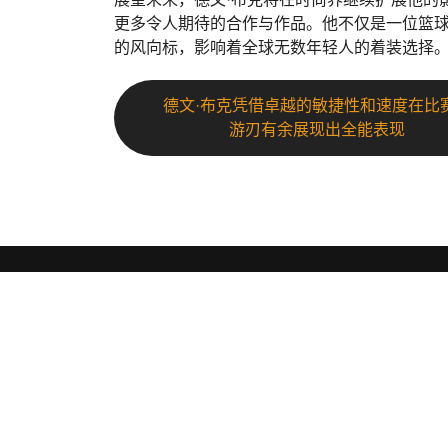
更多令人期待的合作与作品。他不仅是一位篮
的风向标，影响着全球无数年轻人的着装选择
德文·布克凭借卓越的敏捷性和速度在比
游刃有余展现出全能表现
pg模拟器
.
PG模拟器（zhcn-pgsimulator.com）为您提供先进
模拟体验。通过PG模拟器官网，您可以访问最新的模