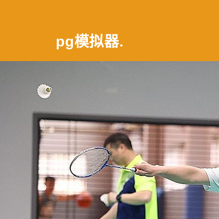
pg模拟器
.