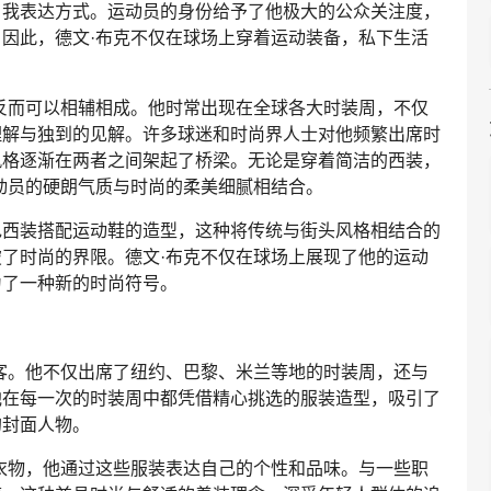
自我表达方式。运动员的身份给予了他极大的公众关注度，
因此，德文·布克不仅在球场上穿着运动装备，私下生活
反而可以相辅相成。他时常出现在全球各大时装周，不仅
理解与独到的见解。许多球迷和时尚界人士对他频繁出席时
风格逐渐在两者之间架起了桥梁。无论是穿着简洁的西装，
动员的硬朗气质与时尚的柔美细腻相结合。
色西装搭配运动鞋的造型，这种将传统与街头风格相结合的
了时尚的界限。德文·布克不仅在球场上展现了他的运动
为了一种新的时尚符号。
客。他不仅出席了纽约、巴黎、米兰等地的时装周，还与
他在每一次的时装周中都凭借精心挑选的服装造型，吸引了
的封面人物。
衣物，他通过这些服装表达自己的个性和品味。与一些职