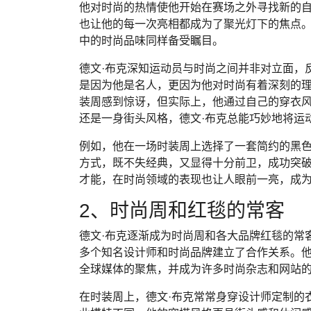
他对时尚的热情使他开始在赛场之外寻找新的
也让他的每一次亮相都成为了聚光灯下的焦点。
中的时尚品味同样备受瞩目。
德文·布克深知运动员与时尚之间并非对立面，
是因为他是名人，更因为他对时尚有着深刻的
装周感到惊讶，但实际上，他通过自己的穿衣
还是一身街头风格，德文·布克总能巧妙地将运
例如，他在一场时装周上选择了一套简约的黑
方式，既不失经典，又显得十分前卫，成功突破
才能，在时尚领域的表现也让人眼前一亮，成
2、时尚周和红毯的常客
德文·布克逐渐成为时尚周和各大品牌红毯的常
多个知名设计师和时尚品牌建立了合作关系。
全球媒体的聚焦，并成为许多时尚杂志和网站
在时装周上，德文·布克常常身穿设计师定制的