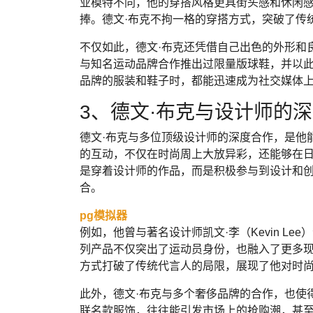
业模特不同，他的穿搭风格更具街头感和休闲
捧。德文·布克不拘一格的穿搭方式，突破了传
不仅如此，德文·布克还凭借自己出色的外形和
与知名运动品牌合作推出过限量版球鞋，并以
品牌的服装和鞋子时，都能迅速成为社交媒体
3、德文·布克与设计师的
德文·布克与多位顶级设计师的深度合作，是他
的互动，不仅在时尚周上大放异彩，还能够在日
是穿着设计师的作品，而是积极参与到设计和
合。
pg模拟器
例如，他曾与著名设计师凯文·李（Kevin L
列产品不仅突出了运动员身份，也融入了更多现
方式打破了传统代言人的局限，展现了他对时
此外，德文·布克与多个奢侈品牌的合作，也使
联名款服饰，往往能引发市场上的抢购潮，甚