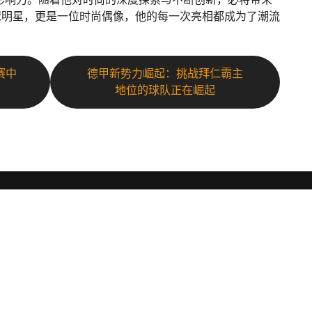
球明星，更是一位时尚偶像，他的每一次亮相都成为了潮流
。
赛中
德甲新势力崛起：挑战拜仁霸主
地位的球队正在崛起
导航
订
解读pg模拟器
经典案例
订
的游戏
公司新闻
公司服务
拟器
接洽pg电子模拟器