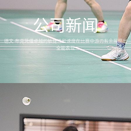
公司新闻
德文·布克凭借卓越的敏捷性和速度在比赛中游刃有余展现出
全能表现