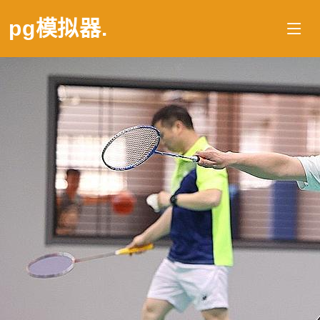
pg模拟器
.