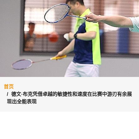
首页
德文·布克凭借卓越的敏捷性和速度在比赛中游刃有余展
现出全能表现