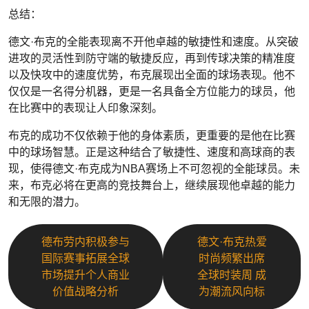
总结：
德文·布克的全能表现离不开他卓越的敏捷性和速度。从突破
进攻的灵活性到防守端的敏捷反应，再到传球决策的精准度
以及快攻中的速度优势，布克展现出全面的球场表现。他不
仅仅是一名得分机器，更是一名具备全方位能力的球员，他
在比赛中的表现让人印象深刻。
布克的成功不仅依赖于他的身体素质，更重要的是他在比赛
中的球场智慧。正是这种结合了敏捷性、速度和高球商的表
现，使得德文·布克成为NBA赛场上不可忽视的全能球员。未
来，布克必将在更高的竞技舞台上，继续展现他卓越的能力
和无限的潜力。
德布劳内积极参与
德文·布克热爱
国际赛事拓展全球
时尚频繁出席
市场提升个人商业
全球时装周 成
价值战略分析
为潮流风向标