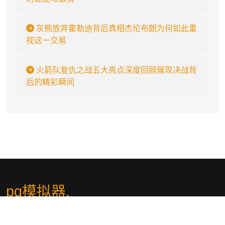
灰熊放弃霍勒迪背后真相杰伦布朗为何如此重
视这一交易
火箭队复仇之战五大亮点深度回顾展现决战背
后的精彩瞬间
pg模拟器
.