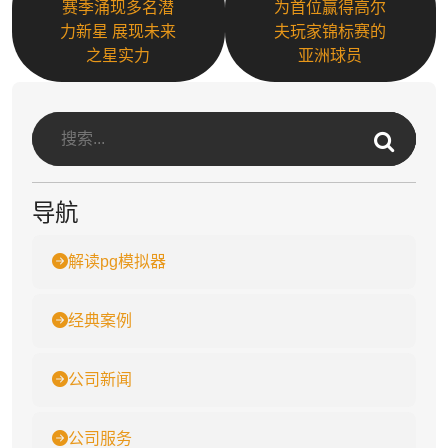
赛季涌现多名潜
为首位赢得高尔
力新星 展现未来
夫玩家锦标赛的
之星实力
亚洲球员
导航
解读pg模拟器
经典案例
公司新闻
公司服务