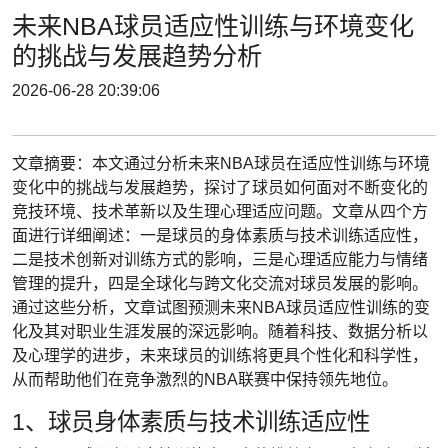
未来NBA球员适应性训练与环境变化
的挑战与发展趋势分析
2026-06-28 20:39:06
文章摘要：本文通过分析未来NBA球员在适应性训练与环境
变化中的挑战与发展趋势，探讨了球员如何面对不断变化的
竞技环境、技术革新以及生理心理适应问题。文章从四个方
面进行详细阐述：一是球员的身体素质与技术训练适应性，
二是技术创新对训练方式的影响，三是心理适应能力与情绪
管理的提升，四是全球化与跨文化交流对球员发展的影响。
通过这些分析，文章试图预测未来NBA球员适应性训练的变
化及其对职业生涯发展的深远影响。随着科技、数据分析以
及心理学的进步，未来球员的训练将更具个性化和科学性，
从而帮助他们在竞争激烈的NBA联赛中保持领先地位。
1、球员身体素质与技术训练适应性