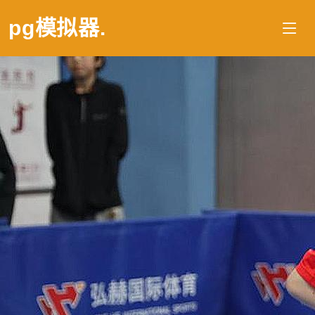
pg模拟器
.