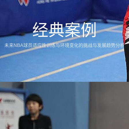
经典案例
未来NBA球员适应性训练与环境变化的挑战与发展趋势分析