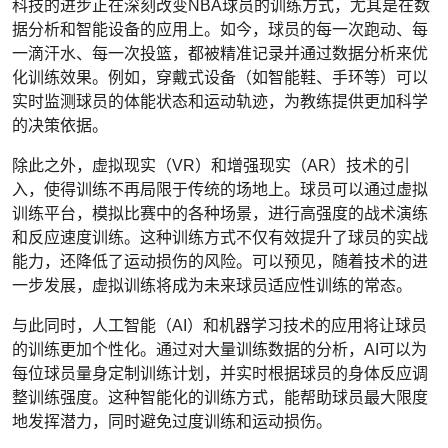
科技的进步正在深刻改变NBA球员的训练方式，尤其是在数
据分析和智能设备的应用上。如今，球员的每一次跑动、每
一滴汗水、每一次投篮，都被精准记录并通过数据分析来优
化训练效果。例如，穿戴式设备（如智能鞋、手环等）可以
实时监测球员的体能状态和运动轨迹，为教练提供更加科学
的决策依据。
除此之外，虚拟现实（VR）和增强现实（AR）技术的引
入，使得训练不再局限于传统的场地上。球员可以通过虚拟
训练平台，模拟比赛中的各种场景，进行高强度的战术演练
和反应速度训练。这种训练方式不仅有效提升了球员的实战
能力，还降低了运动损伤的风险。可以预见，随着技术的进
一步发展，虚拟训练将成为未来球员适应性训练的常态。
与此同时，人工智能（AI）和机器学习技术的应用将让球员
的训练更加个性化。通过对大量训练数据的分析，AI可以为
每位球员量身定制训练计划，并实时根据球员的身体反应调
整训练强度。这种智能化的训练方式，能帮助球员最大限度
地发挥潜力，同时避免过度训练和运动损伤。