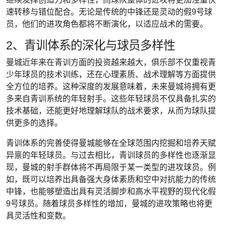
速转移与错位配合。无论是传统的中锋还是灵动的假9号球
员，他们的进攻角色都将不断演化，以适应战术的需要。
2、青训体系的深化与球员多样性
曼城近年来在青训方面的投资越来越大，俱乐部不仅重视青
少年球员的技术训练，还在心理素质、战术理解等方面提供
全方位的培养。这种深度的发展意味着，未来曼城将拥有更
多来自青训系统的年轻射手。这些年轻球员不仅具备扎实的
技术基础，还能更好地理解球队的战术要求，从而为球队提
供更多的选择。
青训体系的完善使得曼城能够在全球范围内挖掘和培养天赋
异禀的年轻球员。与过去相比，青训球员的多样性也逐渐显
现，曼城的射手群体将不再局限于某一类型的进攻球员。例
如，既可以培养出具备强大身体素质和空中对抗能力的传统
中锋，也能够塑造出具有灵活脚步和高水平视野的现代化假
9号球员。随着球员多样性的增加，曼城的进攻策略也将更
具灵活性和变数。