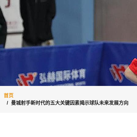
首页
曼城射手新时代的五大关键因素揭示球队未来发展方向