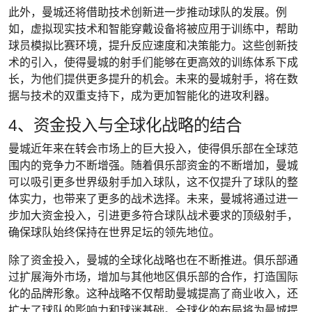
此外，曼城还将借助技术创新进一步推动球队的发展。例
如，虚拟现实技术和智能穿戴设备将被应用于训练中，帮助
球员模拟比赛环境，提升反应速度和决策能力。这些创新技
术的引入，使得曼城的射手们能够在更高效的训练体系下成
长，为他们提供更多提升的机会。未来的曼城射手，将在数
据与技术的双重支持下，成为更加智能化的进攻利器。
4、资金投入与全球化战略的结合
曼城近年来在转会市场上的巨大投入，使得俱乐部在全球范
围内的竞争力不断增强。随着俱乐部资金的不断增加，曼城
可以吸引更多世界级射手加入球队，这不仅提升了球队的整
体实力，也带来了更多的战术选择。未来，曼城将通过进一
步加大资金投入，引进更多符合球队战术要求的顶级射手，
确保球队始终保持在世界足坛的领先地位。
除了资金投入，曼城的全球化战略也在不断推进。俱乐部通
过扩展海外市场，增加与其他地区俱乐部的合作，打造国际
化的品牌形象。这种战略不仅帮助曼城提高了商业收入，还
扩大了球队的影响力和球迷基础。全球化的布局将为曼城提