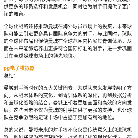
供更多的球员选择和发展机会，同时也为射手们提供了更广
阔的舞台。
全球化战略还将推动曼城在海外球员市场上的投资，未来球
队可能会引进更多具有国际竞争力的射手。与此同时，球队
的全球化布局也促使曼城在全球范围内拓展其青训体系，从
而在未来能够培养出更多符合国际标准的射手，进一步巩固
其在全球足球市场上的领先地位。
pg电子模拟器
总结：
曼城射手新时代的五大关键因素，为球队未来发展指明了方
向。从战术体系的变化，到青训体系的深化，再到数据分析
和全球化战略的结合，曼城正朝着更加全面和高效的方向发
展。这些因素不仅为曼城的射手提供了更强的支持，也让球
队在竞争激烈的足球市场中占据了更加有利的地位。
总的来说，曼城未来的射手将不仅仅是传统意义上的进球机
器，他们将成为高度智能化、战术多样化的现代化球员。在