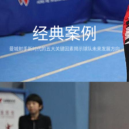
经典案例
曼城射手新时代的五大关键因素揭示球队未来发展方向