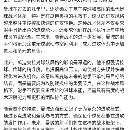
曼城在过去的几年里，逐步确立了基于控球和高压的现代足
球战术体系，特别是在瓜迪奥拉的执教下，球队的进攻风格
越来越注重传控和快速的进攻转换。这种战术体系不仅要求
射手具备出色的进球能力，还要求他们在战术执行上与中场
球员紧密配合。在未来，随着战术的进一步发展，曼城的射
手们将更加注重无球跑动与空间利用，成为进攻体系中更加
灵活和多元的角色。
此外，瓜迪奥拉对球队风格的影响是深远的，他不但强调控
球、传球的精准度，也提倡高位压迫，迫使对方失误并快速
转化为进攻机会。这意味着曼城未来的射手不单纯是目标终
结者，而是需要成为攻防转换中的重要节点。在这种战术风
格下，射手不仅要具备传统的进球本能，还需具有高度的战
术理解能力和更强的团队协作能力。
随着赛季的推进，曼城逐渐建立起了更为复杂的进攻模式，
通过多点进攻和全队参与的方式，确保每个球员都能在进攻
端发挥作用。未来，曼城的射手们将在这样的战术框架下，
继续发挥创造力和多样性，而球队整体的进攻将更加注重快