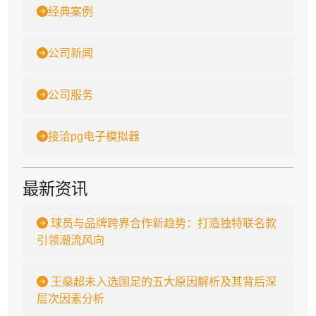
经典案例
公司新闻
公司服务
接洽pg电子模拟器
最新资讯
球员与品牌跨界合作新趋势：打造独特联名款
引领潮流风向
王燊超未入选国足的五大原因解析及其背后深
层次因素分析