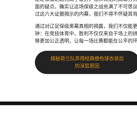
面的疑点，确实让这场保级之战充满了不可思
过这六大证据揭示的内幕，我们不得不怀疑其
通过对辽足保级黑幕真相的揭露，我们不仅能
钟：在竞技体育中，胜利不仅仅来自于场上的
够更加公正透明，让每一场比赛都能在公平的
揭秘荷兰队弃用经典橙色球衣背后
的深层原因
pg模拟器
.