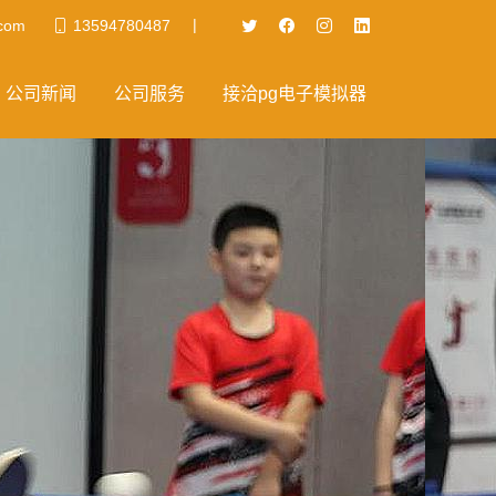
|
.com
13594780487
公司新闻
公司服务
接洽pg电子模拟器