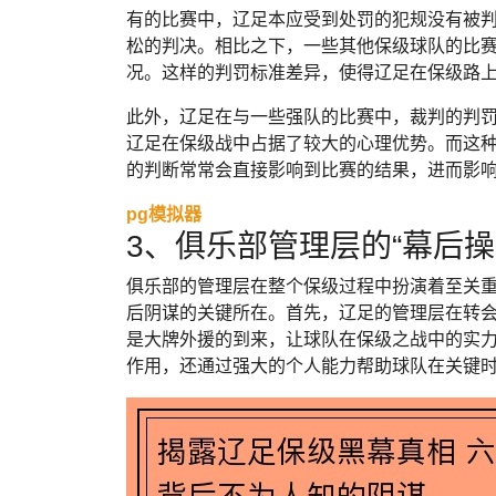
有的比赛中，辽足本应受到处罚的犯规没有被
松的判决。相比之下，一些其他保级球队的比
况。这样的判罚标准差异，使得辽足在保级路
此外，辽足在与一些强队的比赛中，裁判的判
辽足在保级战中占据了较大的心理优势。而这
的判断常常会直接影响到比赛的结果，进而影
pg模拟器
3、俱乐部管理层的“幕后操
俱乐部的管理层在整个保级过程中扮演着至关
后阴谋的关键所在。首先，辽足的管理层在转
是大牌外援的到来，让球队在保级之战中的实
作用，还通过强大的个人能力帮助球队在关键