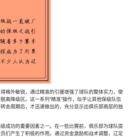
显得格外敏锐，通过精准的引援增强了球队的整体实力，使
脱离降级区。这一系列“精准”操作，似乎让其他保级队伍
于转会周期后，才迅速做出的，充分显示出俱乐部高层的独
保级成功的重要因素之一。在一些比赛前，俱乐部为球队提
球员们产生了积极的作用。通过资金激励和战术调整，辽足