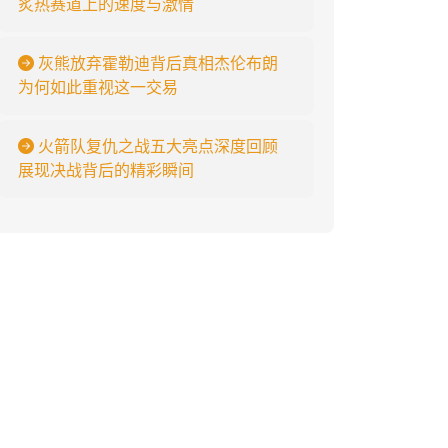
炙热赛道上的速度与激情
灰熊放弃霍勒迪背后真相杰伦布朗
为何如此重视这一交易
火箭队复仇之战五大亮点深度回顾
展现决战背后的精彩瞬间