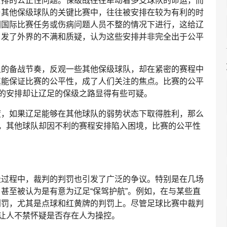
安排的公正性问题。保级战往往牵动着多支球队的命运，而
与其他保级球队的关键比赛中，往往被安排在较为有利的时
因国际比赛任务或伤病问题人员不整的情况下进行，这给辽
引发了外界的不满和质疑，认为这些安排并非完全出于公平
足的备战节奏，反观一些其他保级球队，却在紧密的赛程中
真能保证比赛的公平性，成了人们关注的焦点。比赛的公平
”的安排却让辽足的保级之路显得有些可疑。
度，如果辽足能够在其他球队的弱势状态下取得胜利，那么
下，其他球队却因不利的赛程安排陷入困境，比赛的公平性
级过程中，裁判的判罚也引发了广泛的争议。特别是在几场
甚至被认为是有意为辽足“保驾护航”。例如，在与某些直
判罚，尤其是点球和红黄牌的判罚上。尽管足球比赛中裁判
却让人不禁怀疑是否存在人为操控。