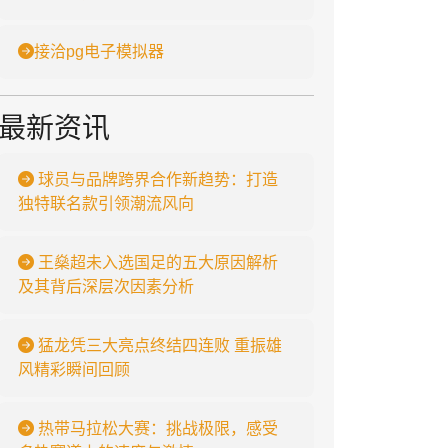
接洽pg电子模拟器
最新资讯
球员与品牌跨界合作新趋势：打造
独特联名款引领潮流风向
王燊超未入选国足的五大原因解析
及其背后深层次因素分析
猛龙凭三大亮点终结四连败 重振雄
风精彩瞬间回顾
热带马拉松大赛：挑战极限，感受