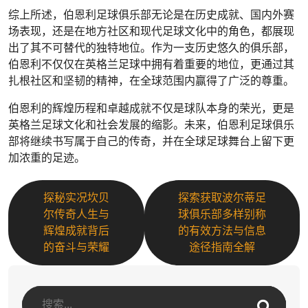
综上所述，伯恩利足球俱乐部无论是在历史成就、国内外赛
场表现，还是在地方社区和现代足球文化中的角色，都展现
出了其不可替代的独特地位。作为一支历史悠久的俱乐部，
伯恩利不仅仅在英格兰足球中拥有着重要的地位，更通过其
扎根社区和坚韧的精神，在全球范围内赢得了广泛的尊重。
伯恩利的辉煌历程和卓越成就不仅是球队本身的荣光，更是
英格兰足球文化和社会发展的缩影。未来，伯恩利足球俱乐
部将继续书写属于自己的传奇，并在全球足球舞台上留下更
加浓重的足迹。
探秘实况坎贝
探索获取波尔蒂足
尔传奇人生与
球俱乐部多样别称
辉煌成就背后
的有效方法与信息
的奋斗与荣耀
途径指南全解