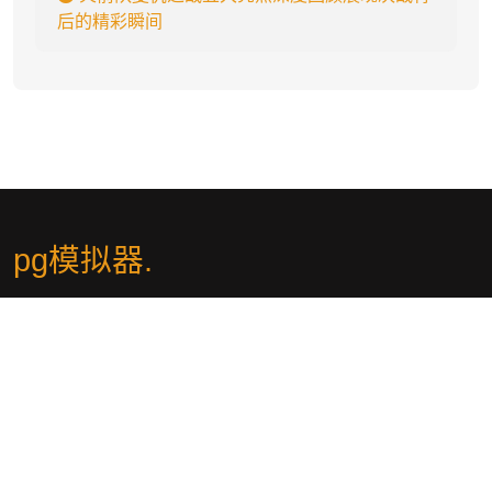
后的精彩瞬间
pg模拟器
.
PG模拟器（zhcn-pgsimulator.com）为您提供先进的游戏模拟体
验。通过PG模拟器官网，您可以访问最新的模拟器信息和下载资
源。PG电子模拟器专注于提供高质量的游戏模拟功能，确保您享受
流畅的游戏体验。访问PG模拟器试玩入口，体验模拟器的各种功能
和游戏乐趣。无论您是在寻找最新的模拟技术还是希望试用不同的游
戏选项，PG模拟器致力于为您提供优质的服务和丰富的娱乐体验。