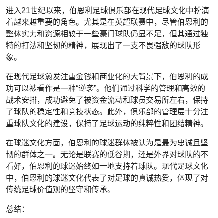
进入21世纪以来，伯恩利足球俱乐部在现代足球文化中扮演
着越来越重要的角色。尤其是在英超联赛中，尽管伯恩利的
整体实力和资源相较于一些豪门球队仍显不足，但其通过独
特的打法和坚韧的精神，展现出了一支不畏强敌的球队形
象。
在现代足球愈发注重金钱和商业化的大背景下，伯恩利的成
功可以被看作是一种“逆袭”。他们通过科学的管理和高效的
战术安排，成功避免了被资金流动和球员交易所左右，保持
了球队的稳定性和竞技状态。此外，俱乐部的管理层十分注
重球队文化的建设，保持了足球运动的纯粹性和团结精神。
在球迷文化方面，伯恩利的球迷群体被认为是最为忠诚且坚
韧的群体之一。无论是联赛的低谷期，还是外界对球队的不
看好，伯恩利的球迷始终如一地支持着球队。现代足球文化
中，伯恩利的球迷文化代表了对足球的真诚热爱，体现了对
传统足球价值观的坚守和传承。
总结：