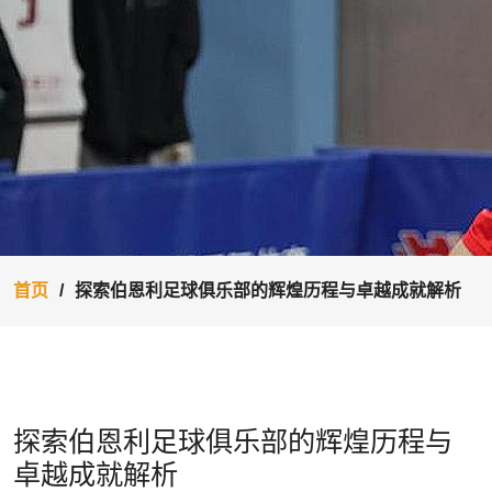
首页
探索伯恩利足球俱乐部的辉煌历程与卓越成就解析
探索伯恩利足球俱乐部的辉煌历程与
卓越成就解析