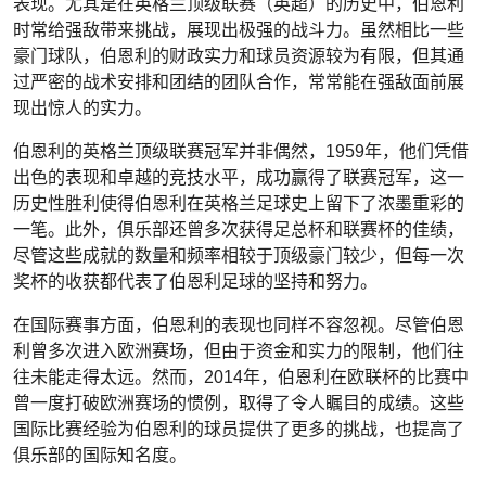
表现。尤其是在英格兰顶级联赛（英超）的历史中，伯恩利
时常给强敌带来挑战，展现出极强的战斗力。虽然相比一些
豪门球队，伯恩利的财政实力和球员资源较为有限，但其通
过严密的战术安排和团结的团队合作，常常能在强敌面前展
现出惊人的实力。
伯恩利的英格兰顶级联赛冠军并非偶然，1959年，他们凭借
出色的表现和卓越的竞技水平，成功赢得了联赛冠军，这一
历史性胜利使得伯恩利在英格兰足球史上留下了浓墨重彩的
一笔。此外，俱乐部还曾多次获得足总杯和联赛杯的佳绩，
尽管这些成就的数量和频率相较于顶级豪门较少，但每一次
奖杯的收获都代表了伯恩利足球的坚持和努力。
在国际赛事方面，伯恩利的表现也同样不容忽视。尽管伯恩
利曾多次进入欧洲赛场，但由于资金和实力的限制，他们往
往未能走得太远。然而，2014年，伯恩利在欧联杯的比赛中
曾一度打破欧洲赛场的惯例，取得了令人瞩目的成绩。这些
国际比赛经验为伯恩利的球员提供了更多的挑战，也提高了
俱乐部的国际知名度。