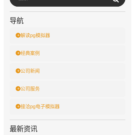
导航
解读pg模拟器
经典案例
公司新闻
公司服务
接洽pg电子模拟器
最新资讯