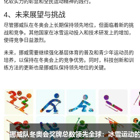
化软实力的彰显和全民运动精神的践行。
4、未来展望与挑战
尽管挪威队在冬奥会上长期保持领先地位，但面临着新的挑
战和竞争。其他国家在冰雪运动投入和技术研发上的增加，
使得竞争日益激烈。
未来，挪威需要继续强化基层体育的普及和青少年运动员的
培养，以保持在冬奥会上的竞争优势。同时，科技创新和训
练方法的更新也是挪威队保持领先地位的关键。