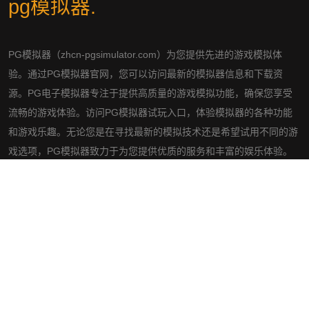
pg模拟器
.
PG模拟器（zhcn-pgsimulator.com）为您提供先进的游戏模拟体
验。通过PG模拟器官网，您可以访问最新的模拟器信息和下载资
源。PG电子模拟器专注于提供高质量的游戏模拟功能，确保您享受
流畅的游戏体验。访问PG模拟器试玩入口，体验模拟器的各种功能
和游戏乐趣。无论您是在寻找最新的模拟技术还是希望试用不同的游
戏选项，PG模拟器致力于为您提供优质的服务和丰富的娱乐体验。
社交平台
导航