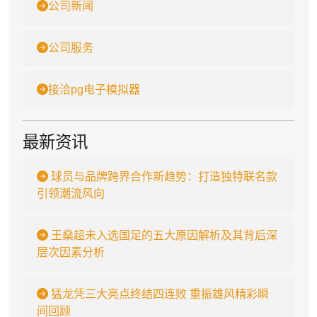
公司新闻
公司服务
接洽pg电子模拟器
最新资讯
球员与品牌跨界合作新趋势：打造独特联名款
引领潮流风向
王燊超未入选国足的五大原因解析及其背后深
层次因素分析
猛龙凭三大亮点终结四连败 重振雄风精彩瞬
间回顾