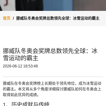
首页
挪威队冬奥会奖牌总数领先全球：冰雪运动的霸主
挪威队冬奥会奖牌总数领先全球：冰
雪运动的霸主
2026-06-12 18:53:48
挪威队在冬奥会奖牌榜上长期处于领先地位，成为冰雪运动
的霸主。本文将从多个角度详细探讨挪威队如何在冬奥会上
取得如此优异的成绩。
1、历史成就与传统