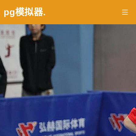
pg模拟器
.