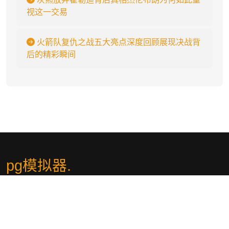
视这一交易
火箭队复仇之战五大亮点深度回顾展现决战背
后的精彩瞬间
pg模拟器
.
PG模拟器（zhcn-pgsimulator.com）为您提供先进的游戏模拟体
验。通过PG模拟器官网，您可以访问最新的模拟器信息和下载资