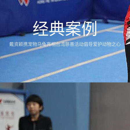
经典案例
戴资颖携宠物乌龟亮相台湾慈善活动倡导爱护动物之心