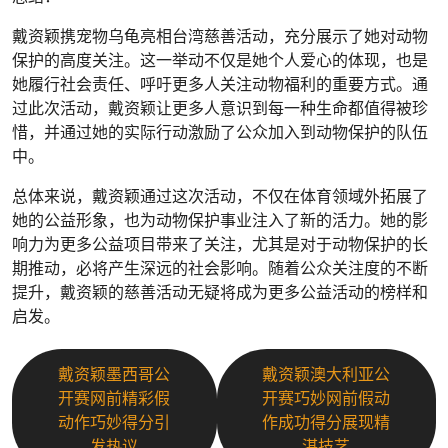
戴资颖携宠物乌龟亮相台湾慈善活动，充分展示了她对动物
保护的高度关注。这一举动不仅是她个人爱心的体现，也是
她履行社会责任、呼吁更多人关注动物福利的重要方式。通
过此次活动，戴资颖让更多人意识到每一种生命都值得被珍
惜，并通过她的实际行动激励了公众加入到动物保护的队伍
中。
总体来说，戴资颖通过这次活动，不仅在体育领域外拓展了
她的公益形象，也为动物保护事业注入了新的活力。她的影
响力为更多公益项目带来了关注，尤其是对于动物保护的长
期推动，必将产生深远的社会影响。随着公众关注度的不断
提升，戴资颖的慈善活动无疑将成为更多公益活动的榜样和
启发。
戴资颖墨西哥公
戴资颖澳大利亚公
开赛网前精彩假
开赛巧妙网前假动
动作巧妙得分引
作成功得分展现精
发热议
湛技艺