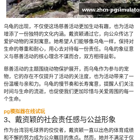
乌龟的出现，不仅使这场慈善活动更加生动有趣，也为活动
增添了一份独特的文化内涵。戴资颖通过它，向公众传达了
爱护动物的深刻寓意。她希望人们能够像乌龟一样，保持对
生命的尊重和耐心，用心去对待每一份责任。乌龟的象征意
义与慈善活动的核心理念不谋而合，双方相得益彰。
慈善活动的主题围绕动物保护展开，而乌龟作为参与的宠
物，它的存在不仅提升了活动的关注度，也为活动带来了一
份温暖与亲和力。乌龟的慢节奏和长寿寓意，提醒人们关注
时间与生命的流逝，也促使我们更加珍惜与关爱周围的每一
个生命。
pg模拟器在线试玩
3、戴资颖的社会责任感与公益形象
作为台湾羽毛球界的佼佼者，戴资颖一直以出色的体育成绩
和不懈的努力成为公众瞩目的焦点。然而，她并不满足于仅