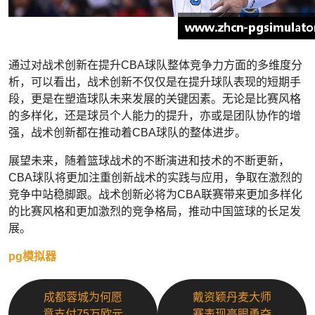
通过对战术创新在提升CBA球队整体竞争力方面的多维度分
析，可以看出，战术创新不仅仅是在提升球队表现的短期手
段，更是在塑造球队未来发展的关键因素。无论是比赛风格
的多样化，还是球员个人能力的提升，亦或是团队协作的增
强，战术创新都在推动着CBA球队的整体进步。
展望未来，随着篮球战术的不断演进和技术的不断更新，
CBA球队将更加注重创新战术的实践与应用，争取在激烈的
竞争中站稳脚跟。战术创新必将为CBA联赛带来更加多样化
的比赛风格和更加激烈的竞争格局，推动中国篮球的长足发
展。
pg模拟器
成都蓉城为何愿
戴资颖丹麦大师
意支付75万欧元
赛表现亮眼勇夺