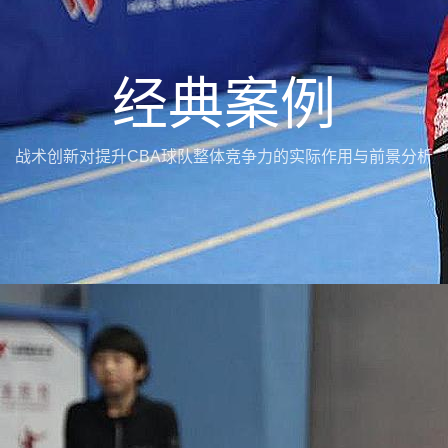
经典案例
战术创新对提升CBA球队整体竞争力的实际作用与前景分析