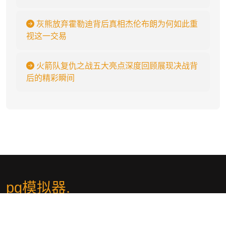
灰熊放弃霍勒迪背后真相杰伦布朗为何如此重
视这一交易
火箭队复仇之战五大亮点深度回顾展现决战背
后的精彩瞬间
pg模拟器
.
PG模拟器（zhcn-pgsimulator.com）为您提供先进的游戏模拟体