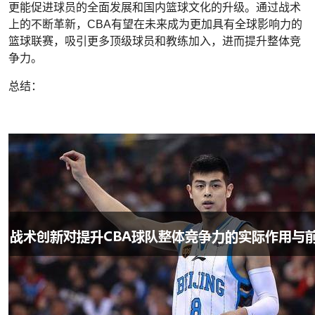
更能促进球员的全面发展和国内篮球文化的升级。通过战术
上的不断革新，CBA有望在未来成为更加具有全球影响力的
篮球联赛，吸引更多顶级球员和教练加入，进而提升整体竞
争力。
总结：