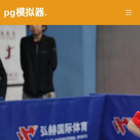
pg模拟器
.