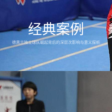
经典案例
德黑兰独立球队崛起背后的深层次影响与意义探析