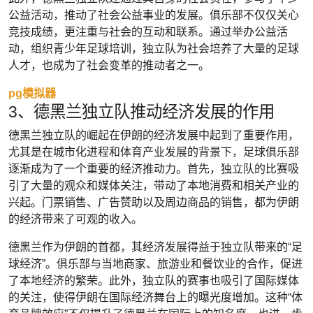
公益活动，推动了社会公益事业的发展。俱乐部不仅仅关心
竞技成绩，更注重与社会的互动和联系。通过举办公益活
动，组织青少年足球培训，独立队为社会培养了大量的足球
人才，也成为了社会变革的推动者之一。
pg模拟器
3、德黑兰独立队推动经济发展的作用
德黑兰独立队的崛起在伊朗的经济发展中起到了重要作用，
尤其是在城市化进程和体育产业发展的背景下，足球俱乐部
逐渐成为了一个重要的经济推动力。首先，独立队的比赛吸
引了大量的观众和媒体关注，带动了本地消费和相关产业的
兴起。门票销售、广告赞助以及周边商品的销售，都为伊朗
的经济带来了可观的收入。
德黑兰作为伊朗的首都，其经济发展得益于独立队带来的“足
球经济”。俱乐部与当地商家、旅游业和餐饮业的合作，促进
了本地经济的繁荣。此外，独立队的赛事也吸引了国际媒体
的关注，使得伊朗在国际经济舞台上的曝光度增加。这种“体