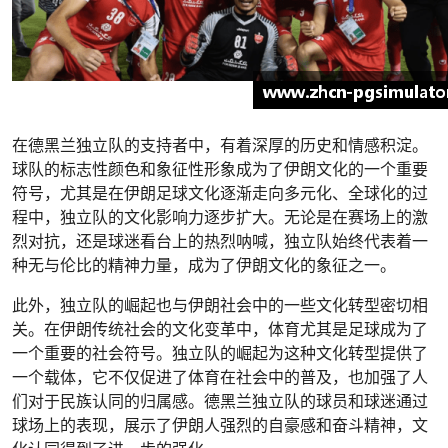
在德黑兰独立队的支持者中，有着深厚的历史和情感积淀。
球队的标志性颜色和象征性形象成为了伊朗文化的一个重要
符号，尤其是在伊朗足球文化逐渐走向多元化、全球化的过
程中，独立队的文化影响力逐步扩大。无论是在赛场上的激
烈对抗，还是球迷看台上的热烈呐喊，独立队始终代表着一
种无与伦比的精神力量，成为了伊朗文化的象征之一。
此外，独立队的崛起也与伊朗社会中的一些文化转型密切相
关。在伊朗传统社会的文化变革中，体育尤其是足球成为了
一个重要的社会符号。独立队的崛起为这种文化转型提供了
一个载体，它不仅促进了体育在社会中的普及，也加强了人
们对于民族认同的归属感。德黑兰独立队的球员和球迷通过
球场上的表现，展示了伊朗人强烈的自豪感和奋斗精神，文