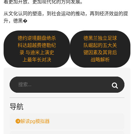
着更加开放、更加现代化的方向发展。
从文化认同的塑造，到社会运动的推动，再到经济效益的提
升，德黑�
德约逆境翻盘绝杀
德黑兰独立足球
科达超越费德勒纪
队崛起的五大关
录 与迪米上演史
键因素及其背后
上最年长对决
战略解析
导航
解读pg模拟器