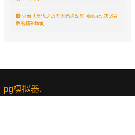
火箭队复仇之战五大亮点深度回顾展现决战背
后的精彩瞬间
pg模拟器
.
PG模拟器（zhcn-pgsimulator.com）为您提供先进的游戏模拟体
验。通过PG模拟器官网，您可以访问最新的模拟器信息和下载资
源。PG电子模拟器专注于提供高质量的游戏模拟功能，确保您享受