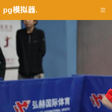
pg模拟器
.