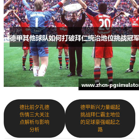
德比前夕孔德
德甲新兴力量崛起
伤情三大关注
挑战拜仁霸主地位
点解析与影响
的足球豪强崛起之
分析
路