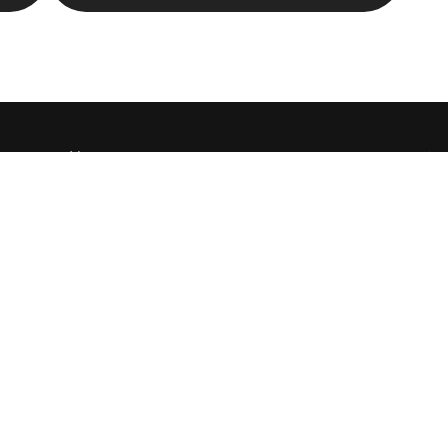
导航
订
解读pg模拟器
经典案例
订
的游戏
公司新闻
公司服务
拟器
接洽pg电子模拟器
游戏
器试
是在
G模