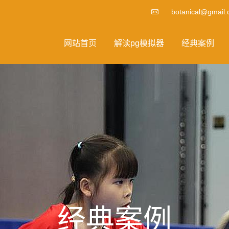
botanical@gmail
网站首页
解读pg模拟器
经典案例
经典案例