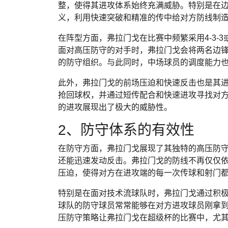
整，使得其进攻体系始终充满威胁。特别是在
义，利用快速突破和精准的传中给对方防线制
在阵型方面，弗拉门戈在比赛中频繁采用4-3-3
面对高压防守的对手时，弗拉门戈会将两名边
的防守组织。与此同时，中场球员的调度能力
此外，弗拉门戈的前场压迫和快速反击也是其
抢回球权，并通过短传配合和快速进攻寻找对
的进攻展现出了极大的威胁性。
2、防守体系的有效性
在防守方面，弗拉门戈展现了其独特的高压防
还能迅速发动反击。弗拉门戈的防线不再仅仅
压迫，使得对方在进攻端的每一次传球和射门
特别是在面对技术流球队时，弗拉门戈通过积
球队的防守球员常常能够在对方进攻球员刚拿
压防守策略让弗拉门戈在超级杯的比赛中，尤