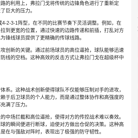
边路的利用上，弗拉门戈将传统的边锋角色进行了重新定
造了巨大的压力。
或4-2-3-1阵型，在不同的比赛节奏下灵活调整。例如，在
锋拉到更宽的位置，通过快速的边路传递和前插，打乱对方
也为锋线球员提供了更精确的传球线路。
进攻创新的关键。通过前场球员的高位逼抢，球队能够迅速
方防线的空档。这种高效的反击方式让弗拉门戈在超级杯中
守体系。这种战术创新使得球队不仅能够压制对手的进攻，
依赖于后卫球员的个人能力，而是通过整体协作和高强度的
都充满了压力。
极的中场拦截和高位逼抢，使得对方的传控战术难以奏效。
到球的瞬间便进行断球，迫使对方做出仓促的决策。这种高
其是在与强敌对阵时，表现出了极强的防守韧性。