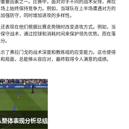
的重要因素之一。比赛中，面对对手不同的战术安排，弗拉
在场上始终保持竞争力。例如，当球队在上半场遭遇对方的
来加强防守，同时增加进攻的多样性。
，还表现在他们根据比赛走势随时改变进攻方式。例如，当
择保守战术，通过控球和消耗时间来保护领先优势。而在落
比分。
展示了弗拉门戈的战术深度和教练组的应变能力。这也使得
手和局面，总能够从容应对，最终取得令人满意的成绩。