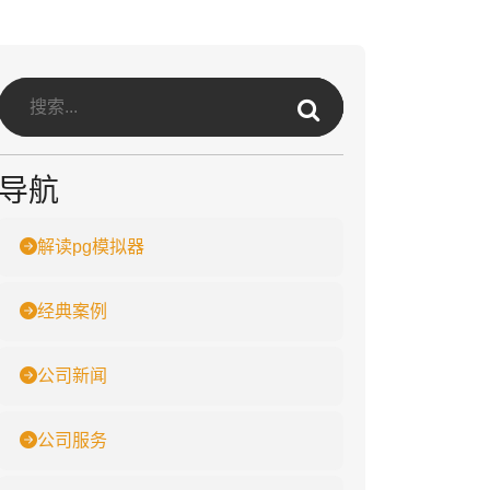
导航
解读pg模拟器
经典案例
公司新闻
公司服务