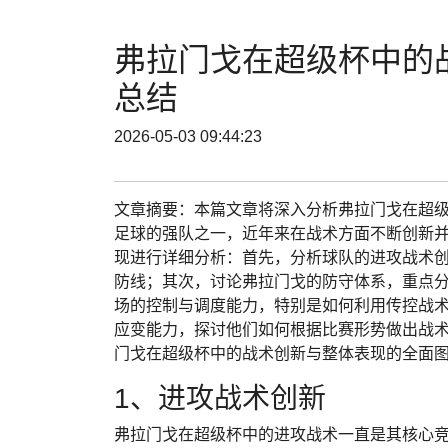
弗拉门戈在超级杯中的
总结
2026-05-03 09:44:23
文章摘要：本篇文章将深入分析弗拉门戈在超
足球的强队之一，近年来在战术方面不断创新
现进行详细分析：首先，分析球队的进攻战术
防线；其次，讨论弗拉门戈的防守体系，重点
场的控制与调度能力，特别是如何利用传控战
应变能力，探讨他们如何根据比赛形势做出战
门戈在超级杯中的战术创新与整体表现的全面
1、进攻战术创新
弗拉门戈在超级杯中的进攻战术一直是其核心