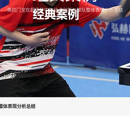
弗拉门戈在超级杯中的战术创新与球队整体表现分析总结
整体表现分析总结