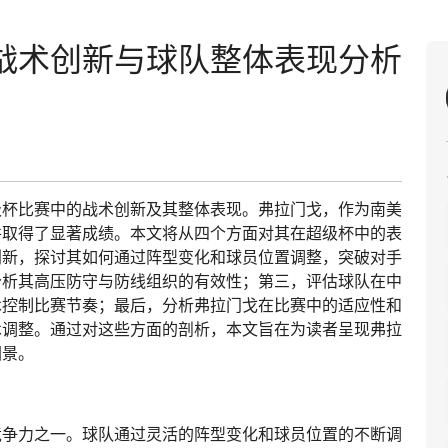
战术创新与球队整体表现分析
级杯比赛中的战术创新及其整体表现。弗拉门戈，作为南美
并取得了显著成绩。本文将从四个方面对其在超级杯中的表
创新，探讨其如何通过阵型变化和球员位置调整，突破对手
分析其高压防守与防线组织的有效性；第三，评估球队在中
术控制比赛节奏；最后，分析弗拉门戈在比赛中的适应性和
术调整。通过对这些方面的剖析，本文旨在为读者呈现弗拉
图景。
竞争力之一。球队通过灵活的阵型变化和球员位置的不断调