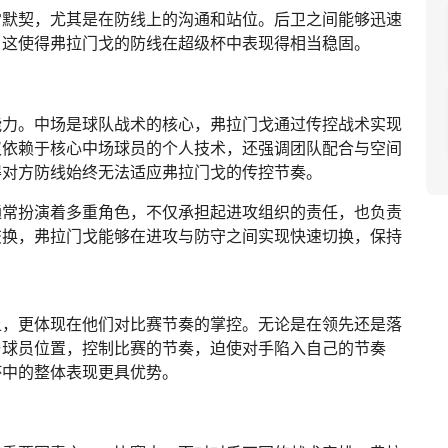
常默契，尤其是在防线上的沟通和站位。后卫之间能够迅速
，这使得弗拉门戈的防线在超级杯中表现得相当稳固。
能力。中场是球队战术的核心，弗拉门戈通过传控战术实现
仅依赖于核心中场球员的个人技术，还强调团队配合与空间
得对方防线始终无法适应弗拉门戈的传控节奏。
通常扮演着多重角色，不仅承担起进攻组织的责任，也负责
交换，弗拉门戈能够在进攻与防守之间实现快速切换，保持
上，更体现在他们对比赛节奏的掌控。无论是在领先还是落
与球员位置，控制比赛的节奏，迫使对手陷入自己的节奏
杯中的整体表现更具优势。