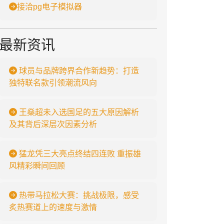
接洽pg电子模拟器
最新资讯
球员与品牌跨界合作新趋势：打造
独特联名款引领潮流风向
王燊超未入选国足的五大原因解析
及其背后深层次因素分析
猛龙凭三大亮点终结四连败 重振雄
风精彩瞬间回顾
热带马拉松大赛：挑战极限，感受
炙热赛道上的速度与激情