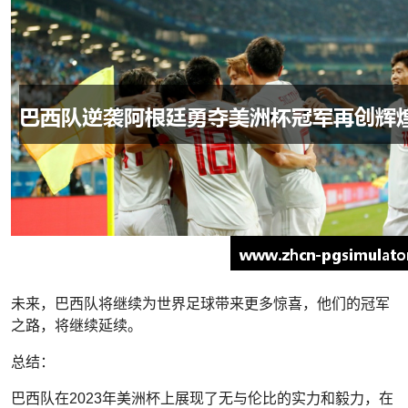
未来，巴西队将继续为世界足球带来更多惊喜，他们的冠军
之路，将继续延续。
总结：
巴西队在2023年美洲杯上展现了无与伦比的实力和毅力，在