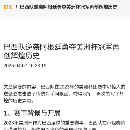
首页
巴西队逆袭阿根廷勇夺美洲杯冠军再创辉煌历史
巴西队逆袭阿根廷勇夺美洲杯冠军再
创辉煌历史
2026-04-07 10:23:19
文章摘要的内容：巴西队在2023年的美洲杯比赛中以惊人的
逆袭姿态击败了传统对手阿根廷，夺得冠军，再次书写了辉
煌的历史篇章。
1、赛事背景与开局
2023年美洲杯作为巴西足球的重要赛事，巴西队在小组赛阶
段遭遇挑战，但依旧以出色的表现晋级淘汰赛。