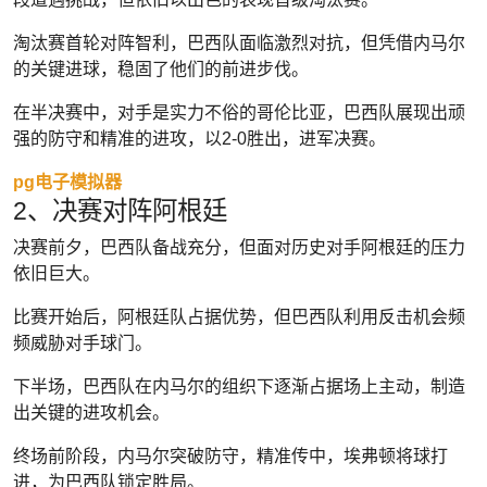
淘汰赛首轮对阵智利，巴西队面临激烈对抗，但凭借内马尔
的关键进球，稳固了他们的前进步伐。
在半决赛中，对手是实力不俗的哥伦比亚，巴西队展现出顽
强的防守和精准的进攻，以2-0胜出，进军决赛。
pg电子模拟器
2、决赛对阵阿根廷
决赛前夕，巴西队备战充分，但面对历史对手阿根廷的压力
依旧巨大。
比赛开始后，阿根廷队占据优势，但巴西队利用反击机会频
频威胁对手球门。
下半场，巴西队在内马尔的组织下逐渐占据场上主动，制造
出关键的进攻机会。
终场前阶段，内马尔突破防守，精准传中，埃弗顿将球打
进，为巴西队锁定胜局。