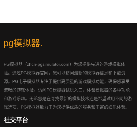
pg模拟器
.
PG模拟器（zhcn-pgsimulator.com）为您提供先进的游戏模拟体
验。通过PG模拟器官网，您可以访问最新的模拟器信息和下载资
源。PG电子模拟器专注于提供高质量的游戏模拟功能，确保您享受
流畅的游戏体验。访问PG模拟器试玩入口，体验模拟器的各种功能
和游戏乐趣。无论您是在寻找最新的模拟技术还是希望试用不同的游
戏选项，PG模拟器致力于为您提供优质的服务和丰富的娱乐体验。
社交平台