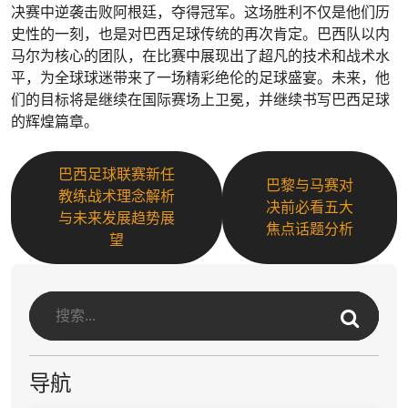
决赛中逆袭击败阿根廷，夺得冠军。这场胜利不仅是他们历
史性的一刻，也是对巴西足球传统的再次肯定。巴西队以内
马尔为核心的团队，在比赛中展现出了超凡的技术和战术水
平，为全球球迷带来了一场精彩绝伦的足球盛宴。未来，他
们的目标将是继续在国际赛场上卫冕，并继续书写巴西足球
的辉煌篇章。
巴西足球联赛新任
巴黎与马赛对
教练战术理念解析
决前必看五大
与未来发展趋势展
焦点话题分析
望
导航