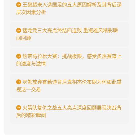
王燊超未入选国足的五大原因解析及其背后深
层次因素分析
猛龙凭三大亮点终结四连败 重振雄风精彩瞬
间回顾
热带马拉松大赛：挑战极限，感受炙热赛道上
的速度与激情
灰熊放弃霍勒迪背后真相杰伦布朗为何如此重
视这一交易
火箭队复仇之战五大亮点深度回顾展现决战背
后的精彩瞬间