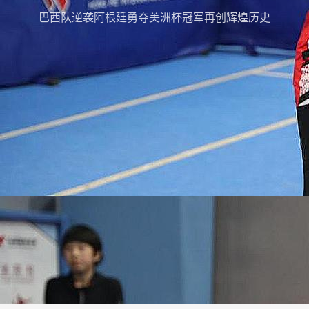
巴西队逆袭阿根廷勇夺美洲杯冠军再创辉煌历史