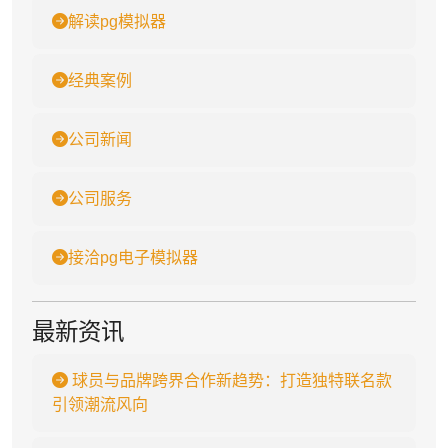
解读pg模拟器
经典案例
公司新闻
公司服务
接洽pg电子模拟器
最新资讯
球员与品牌跨界合作新趋势：打造独特联名款
引领潮流风向