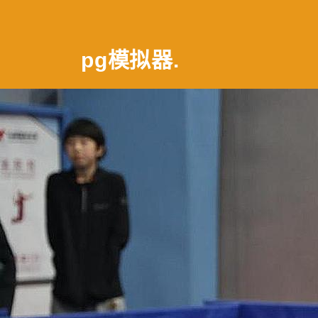
pg模拟器
.