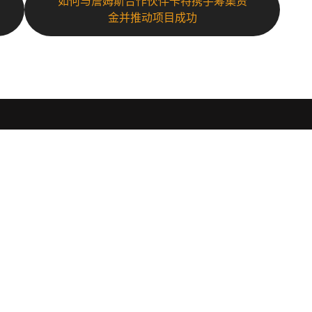
如何与詹姆斯合作伙伴卡特携手筹集资
金并推动项目成功
导航
订
解读pg模拟器
经典案例
订
的游戏
公司新闻
公司服务
拟器
接洽pg电子模拟器
游戏
器试
是在
G模