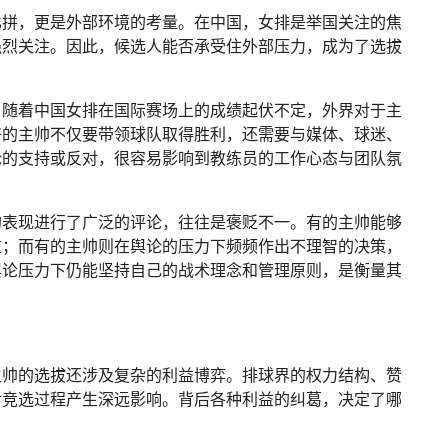
比拼，更是外部环境的考量。在中国，女排是举国关注的焦
强烈关注。因此，候选人能否承受住外部压力，成为了选拔
。随着中国女排在国际赛场上的成绩起伏不定，外界对于主
好的主帅不仅要带领球队取得胜利，还需要与媒体、球迷、
论的支持或反对，很容易影响到教练员的工作心态与团队氛
的表现进行了广泛的评论，往往是褒贬不一。有的主帅能够
重；而有的主帅则在舆论的压力下频频作出不理智的决策，
舆论压力下仍能坚持自己的战术理念和管理原则，是衡量其
主帅的选拔还涉及复杂的利益博弈。排球界的权力结构、赞
对竞选过程产生深远影响。背后各种利益的纠葛，决定了哪