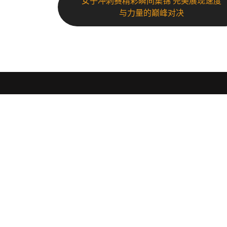
女子冲刺赛精彩瞬间集锦 完美展现速度
与力量的巅峰对决
pg模拟器
.
PG模拟器（zhcn-pgsimulator.com）为您提供先进
模拟体验。通过PG模拟器官网，您可以访问最新的模
信息和下载资源。PG电子模拟器专注于提供高质量的
模拟功能，确保您享受流畅的游戏体验。访问PG模拟
玩入口，体验模拟器的各种功能和游戏乐趣。无论您
寻找最新的模拟技术还是希望试用不同的游戏选项，P