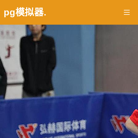
pg模拟器
.