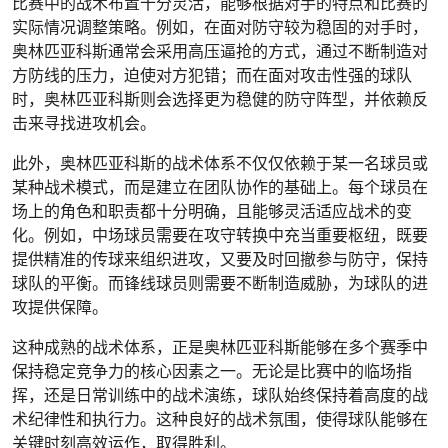
比赛中的战术布置十分灵活，能够根据对手的特点和比赛的
实际情况调整策略。例如，在面对防守较为稳固的对手时，
奥林匹亚科斯通常会采用高压逼抢的方式，通过不断制造对
方防线的压力，迫使对方犯错；而在面对攻击性强的球队
时，奥林匹亚科斯则会选择更为稳健的防守阵型，并依赖反
击来寻找进攻机会。
此外，奥林匹亚科斯的战术体系不仅仅依赖于某一名球员或
某种战术模式，而是建立在团队协作的基础上。每个球员在
场上的角色和职责都十分明确，且能够灵活适应战术的变
化。例如，中场球员需要在攻守转换中充当重要枢纽，既要
提供精准的传球来组织进攻，又要及时回撤参与防守，保持
球队的平衡。而锋线球员则需要不断制造威胁，为球队的进
攻提供保障。
这种成熟的战术体系，正是奥林匹亚科斯能够在多个赛季中
保持稳定竞争力的核心因素之一。无论是比赛中的临场指
挥，还是日常训练中的战术演练，球队始终保持着高度的战
术纪律性和执行力。这种良好的战术氛围，使得球队能够在
关键时刻高效运作，取得胜利。