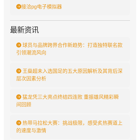
接洽pg电子模拟器
最新资讯
球员与品牌跨界合作新趋势：打造独特联名款
引领潮流风向
王燊超未入选国足的五大原因解析及其背后深
层次因素分析
猛龙凭三大亮点终结四连败 重振雄风精彩瞬
间回顾
热带马拉松大赛：挑战极限，感受炙热赛道上
的速度与激情