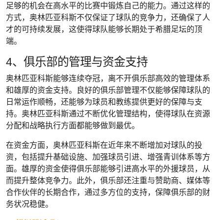
足够的机会在高水平的比赛中锻炼自己的能力。通过这样的
方式，奥林匹亚科斯不仅保证了球队的竞争力，还确保了人
才的可持续发展，这使得球队能够长期处于希腊足坛的顶
端。
4、俱乐部的管理与资金支持
奥林匹亚科斯能够连续夺冠，离不开俱乐部高效的管理体系
和雄厚的资金支持。良好的俱乐部管理不仅能够保障球队的
日常运作顺畅，还能够为球员和教练提供更好的保障与支
持。奥林匹亚科斯通过不断优化管理结构，使得球队在资源
分配和战略执行方面都能够做到最优。
在资金方面，奥林匹亚科斯在近年来不断增加对球队的投
资，包括提升基础设施、加强球员引进、增强青训体系等方
面。雄厚的资金使得俱乐部能够引进高水平的外援球员，从
而提升整体竞争力。此外，俱乐部还注重与赞助商、媒体等
合作伙伴的长期合作，通过多方位的支持，保障俱乐部的财
务状况稳健。