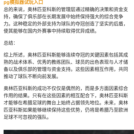
pg模拟器试玩入口
总的来说，奥林匹亚科斯的管理层通过精确的决策和资金支
持，确保了俱乐部在长期发展中始终保持强大的综合竞争
力。这种稳定的外部支持为球队的夺冠创造了坚实的后盾，
使其能够在国内外赛事中持续取得优异成绩。
总结：
综上所述，奥林匹亚科斯能够连续夺冠的关键因素包括其成
熟的战术体系、优秀的教练团队、球员的出色表现与人才储
备以及俱乐部的管理与资金支持。这些因素相互作用，共同
推动了球队不断向前发展。
奥林匹亚科斯的成功不仅仅是偶然的，而是多方面因素综合
作用的结果。只有在这些因素的相互配合下，奥林匹亚科斯
才能够在希腊足球的舞台上始终占据领先地位。未来，奥林
匹亚科斯如果能够继续保持这些优势，仍将是希腊乃至欧洲
足球不可忽视的强队。