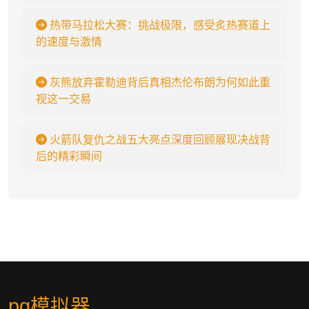
热带马拉松大赛：挑战极限，感受炙热赛道上
的速度与激情
灰熊放弃霍勒迪背后真相杰伦布朗为何如此重
视这一交易
火箭队复仇之战五大亮点深度回顾展现决战背
后的精彩瞬间
pg模拟器
.