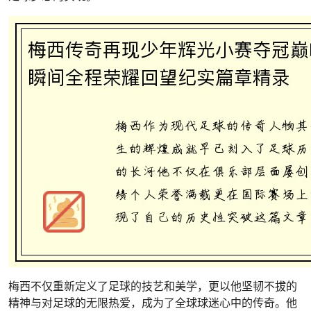
梅西不仅重新定义了足球的技艺和美学，更以他坚韧不拔的
精神与对足球的无限热爱，成为了全球球迷心中的传奇。他