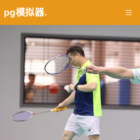
pg模拟器
.