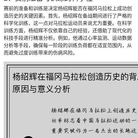
赛前的准备和训练是决定杨绍辉能否在福冈马拉松上成功创
造历史的关键因素。首先，杨绍辉在备战期间进行了严格的
科学化训练，这一点对马拉松运动员来说尤为重要。在科学
训练方面，杨绍辉不仅依靠自己的经验，还借助了现代化的
科技手段进行精准分析。例如，他通过心率监测、运动数据
分析等手段，确保每一阶段的训练负荷都在适宜范围内，从
而避免过度训练带来的伤病风险。