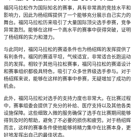
福冈马拉松作为国际知名的赛事，具有非常高的竞技水平和
影响力，因此为杨绍辉提供了一个能够充分展示自己实力的
舞台。福冈马拉松历来吸引了大量国际顶尖选手参赛，竞争
异常激烈。能够在这样一个高水平的赛事中获得突破，证明
了杨绍辉的实力和潜力。
与此同时，福冈马拉松的赛道条件也为杨绍辉的发挥提供了
有利条件。福冈的赛道平坦，气候适宜，非常适合长跑运动
员的发挥。相较于其他马拉松赛事，福冈马拉松的赛道设计
和赛事组织都极具特色，吸引了众多世界级选手参与。对于
杨绍辉来说，能够在这样的赛事中参赛，无疑增加了成功的
机会。
此外，福冈马拉松对选手的支持力度也非常大。在比赛过程
中，赛事组委会提供了充分的补给、医疗支持以及其他各类
设施保障。这些细致入微的服务确保了选手在比赛期间能够
得到及时的帮助，避免了不必要的损伤和疲劳。对于杨绍辉
而言，这样的赛事条件使他能够将精力集中在比赛本身，更
好地发挥出自己的最佳状态。