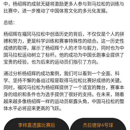
中，杨绍辉的成就无疑将激励更多人参与到马拉松的训练与
比赛中，进一步推动了中国体育文化的多元化发展。
总结：
杨绍辉在福冈马拉松中创造历史的背后，不仅仅是个人的拼
搏和努力，更是科学训练和赛事特殊性的结合。这一历史性
成绩的取得，展示了杨绍辉个人的才华与毅力，同时也为中
国马拉松运动树立了标杆。他的成功为中国长跑事业提供了
宝贵的经验，也为后来的运动员们指引了方向。
通过分析杨绍辉的成功案例，我们可以看到一个全面、科
学、坚持不懈的备战过程是取得马拉松比赛好成绩的关键。
同时，福冈马拉松为杨绍辉提供了一个适宜的舞台，赛事本
身的组织和条件也为选手提供了很好的支持。在未来，随着
越来越多像杨绍辉一样的运动员崭露头角，中国马拉松的整
体水平必将迎来更高的飞跃。
李梓嘉透露比赛后
杰拉德穿4号球