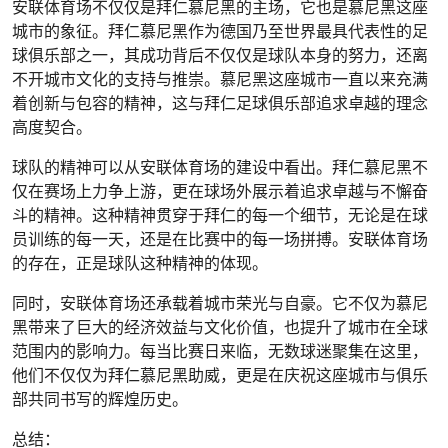
安联体育场不仅仅是拜仁慕尼黑的主场，它也是慕尼黑这座
城市的象征。拜仁慕尼黑作为德国乃至世界最具代表性的足
球俱乐部之一，其成功背后不仅仅是球队本身的努力，还离
不开城市文化的支持与推崇。慕尼黑这座城市一直以来充满
着创新与包容的精神，这与拜仁足球俱乐部追求卓越的理念
高度契合。
球队的精神可以从安联体育场的建设中看出。拜仁慕尼黑不
仅在赛场上力争上游，更在球场外展示着追求卓越与不懈奋
斗的精神。这种精神贯穿于拜仁的每一个细节，无论是在球
员训练的每一天，还是在比赛中的每一场拼搏。安联体育场
的存在，正是球队这种精神的体现。
同时，安联体育场还承载着城市荣光与自豪。它不仅为慕尼
黑带来了巨大的经济效益与文化价值，也提升了城市在全球
范围内的影响力。每当比赛日来临，无数球迷聚集在这里，
他们不仅仅为拜仁慕尼黑助威，更是在庆祝这座城市与俱乐
部共同书写的辉煌历史。
总结：