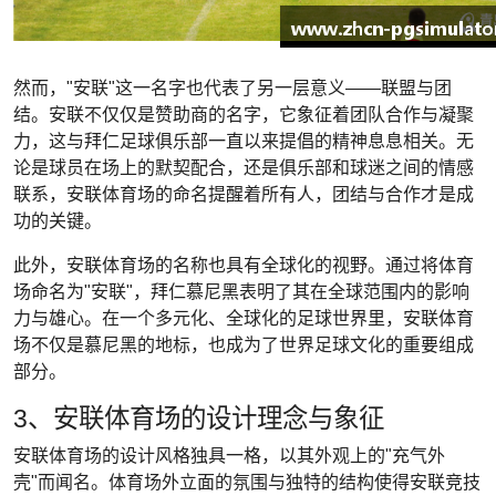
然而，"安联"这一名字也代表了另一层意义——联盟与团
结。安联不仅仅是赞助商的名字，它象征着团队合作与凝聚
力，这与拜仁足球俱乐部一直以来提倡的精神息息相关。无
论是球员在场上的默契配合，还是俱乐部和球迷之间的情感
联系，安联体育场的命名提醒着所有人，团结与合作才是成
功的关键。
此外，安联体育场的名称也具有全球化的视野。通过将体育
场命名为"安联"，拜仁慕尼黑表明了其在全球范围内的影响
力与雄心。在一个多元化、全球化的足球世界里，安联体育
场不仅是慕尼黑的地标，也成为了世界足球文化的重要组成
部分。
3、安联体育场的设计理念与象征
安联体育场的设计风格独具一格，以其外观上的"充气外
壳"而闻名。体育场外立面的氛围与独特的结构使得安联竞技