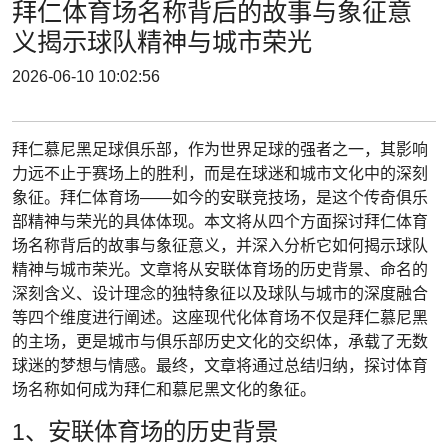
拜仁体育场名称背后的故事与象征意
义揭示球队精神与城市荣光
2026-06-10 10:02:56
拜仁慕尼黑足球俱乐部，作为世界足球的强者之一，其影响
力远不止于赛场上的胜利，而是在球迷和城市文化中的深刻
象征。拜仁体育场——如今的安联竞技场，是这个传奇俱乐
部精神与荣光的具体体现。本文将从四个方面探讨拜仁体育
场名称背后的故事与象征意义，并深入分析它如何揭示球队
精神与城市荣光。文章将从安联体育场的历史背景、命名的
深刻含义、设计理念的独特象征以及球队与城市的深度融合
等四个维度进行阐述。这座现代化体育场不仅是拜仁慕尼黑
的主场，更是城市与俱乐部历史文化的交织体，承载了无数
球迷的梦想与情感。最终，文章将通过总结归纳，探讨体育
场名称如何成为拜仁和慕尼黑文化的象征。
1、安联体育场的历史背景