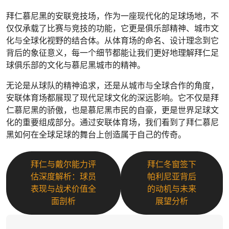
拜仁慕尼黑的安联竞技场，作为一座现代化的足球场地，不
仅仅承载了比赛与竞技的功能，它更是俱乐部精神、城市文
化与全球化视野的结合体。从体育场的命名、设计理念到它
背后的象征意义，每一个细节都能让我们更好地理解拜仁足
球俱乐部的文化与慕尼黑城市的精神。
无论是从球队的精神追求，还是从城市与全球合作的角度，
安联体育场都展现了现代足球文化的深远影响。它不仅是拜
仁慕尼黑的骄傲，也是慕尼黑市民的自豪，更是世界足球文
化的重要组成部分。通过安联体育场，我们看到了拜仁慕尼
黑如何在全球足球的舞台上创造属于自己的传奇。
拜仁与戴尔能力评
拜仁冬窗签下
估深度解析：球员
帕利尼亚背后
表现与战术价值全
的动机与未来
面剖析
展望分析