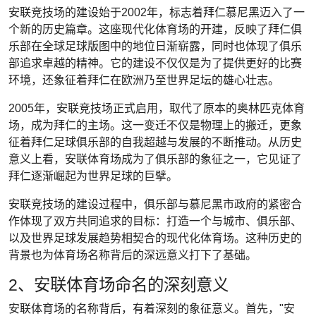
安联竞技场的建设始于2002年，标志着拜仁慕尼黑迈入了一
个新的历史篇章。这座现代化体育场的开建，反映了拜仁俱
乐部在全球足球版图中的地位日渐崭露，同时也体现了俱乐
部追求卓越的精神。它的建设不仅仅是为了提供更好的比赛
环境，还象征着拜仁在欧洲乃至世界足坛的雄心壮志。
2005年，安联竞技场正式启用，取代了原本的奥林匹克体育
场，成为拜仁的主场。这一变迁不仅是物理上的搬迁，更象
征着拜仁足球俱乐部的自我超越与发展的不断推动。从历史
意义上看，安联体育场成为了俱乐部的象征之一，它见证了
拜仁逐渐崛起为世界足球的巨擘。
安联竞技场的建设过程中，俱乐部与慕尼黑市政府的紧密合
作体现了双方共同追求的目标：打造一个与城市、俱乐部、
以及世界足球发展趋势相契合的现代化体育场。这种历史的
背景也为体育场名称背后的深远意义打下了基础。
2、安联体育场命名的深刻意义
安联体育场的名称背后，有着深刻的象征意义。首先，"安