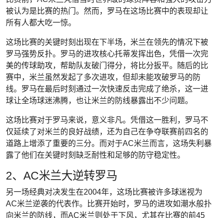
被认为是比赛的热门。然而，罗马在这场比赛中的表现却让
所有人都大吃一惊。
这场比赛的关键时刻出现在下半场，米兰在领先的情况下被
罗马强势反扑。罗马的进攻核心托蒂发挥出色，凭借一次完
美的传球助攻，帮助队友破门得分，将比分扳平。随后的比
赛中，米兰虽然发起了多次进攻，但却未能攻破罗马的防
线。罗马在最后时刻通过一次快速反击完成了绝杀，这一进
球让全场球迷沸腾，也让米兰的防线暴露出不少问题。
这场比赛对于罗马来说，意义非凡。凭借这一胜利，罗马不
仅延续了对米兰的良好战绩，还为自己在争夺联赛前四名的
道路上增添了重要的三分。而对于AC米兰而言，这场失利暴
露了他们在关键时刻缺乏耐性和足够的防守稳定性。
2、AC米兰大逆转罗马
另一场经典对决发生在2004年，这场比赛被许多球迷视为
AC米兰逆袭的代表作。比赛开始时，罗马的进攻如潮水般扑
向米兰的防线，而AC米兰则处于下风，尤其在比赛的前45