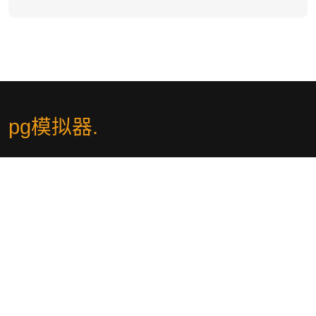
pg模拟器
.
PG模拟器（zhcn-pgsimulator.com）为您提供先进的游戏模拟体
验。通过PG模拟器官网，您可以访问最新的模拟器信息和下载资
源。PG电子模拟器专注于提供高质量的游戏模拟功能，确保您享受
流畅的游戏体验。访问PG模拟器试玩入口，体验模拟器的各种功能
和游戏乐趣。无论您是在寻找最新的模拟技术还是希望试用不同的游
戏选项，PG模拟器致力于为您提供优质的服务和丰富的娱乐体验。
社交平台