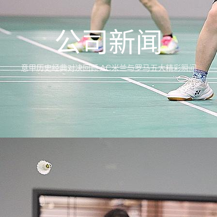
公司新闻
意甲历史经典对决回顾 AC米兰与罗马五大精彩瞬间