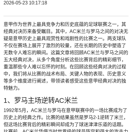
2026-05-23 10:17:18
意甲作为世界上最具竞争力和历史底蕴的足球联赛之一，其
经典对决历来备受瞩目。其中，AC米兰与罗马之间的对决无
疑是意甲历史上最具观赏性和戏剧性的比赛之一。两支球队
不仅在赛场上展开了激烈的较量，还在长期的历史中塑造了
无数令人难忘的瞬间。这篇文章将回顾AC米兰与罗马之间的
五大经典对决，从多个角度分析这些比赛背后的精彩细节，
重温那些令人难以忘怀的时刻。在回顾这些经典对决的过程
中，我们将从比赛的战术布局、关键人物的表现、历史意义
等多个维度进行阐述，带领读者感受这些意甲经典对决的独
特魅力。
1、罗马主场逆转AC米兰
1992年5月，AC米兰与罗马在意甲联赛中的一场比赛成为了
历史上的经典之作。比赛的结果虽然是罗马2-1逆转了米兰，
但这场比赛背后的精彩瞬间却成为了球迷津津乐道的话题。
比赛前，AC米兰凭借当时世界级的球员阵容和强大的攻击力