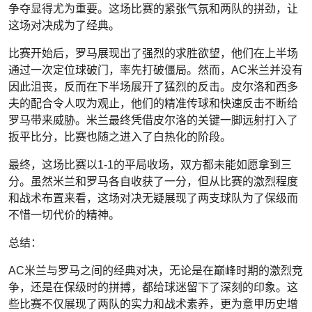
争夺显得尤为重要。这场比赛的紧张气氛和两队的拼劲，让
这场对决成为了经典。
比赛开始后，罗马展现出了强烈的求胜欲望，他们在上半场
通过一次定位球破门，率先打破僵局。然而，AC米兰并没有
因此沮丧，反而在下半场展开了猛烈的反击。皮尔洛和西多
夫的配合令人叹为观止，他们的精准传球和快速反击不断给
罗马带来威胁。米兰最终凭借皮尔洛的关键一脚远射打入了
扳平比分，比赛也随之进入了白热化的阶段。
最终，这场比赛以1-1的平局收场，双方都未能如愿拿到三
分。虽然米兰和罗马各自收获了一分，但从比赛的激烈程度
和战术布置来看，这场对决无疑展现了两支球队为了保级而
不惜一切代价的精神。
总结：
AC米兰与罗马之间的经典对决，无论是在巅峰时期的激烈竞
争，还是在保级时的拼搏，都给球迷留下了深刻的印象。这
些比赛不仅展现了两队的实力和战术素养，更为意甲历史增