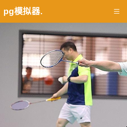
pg模拟器
.