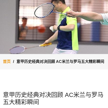
首页
意甲历史经典对决回顾 AC米兰与罗马五大精彩瞬间
意甲历史经典对决回顾 AC米兰与罗马
五大精彩瞬间