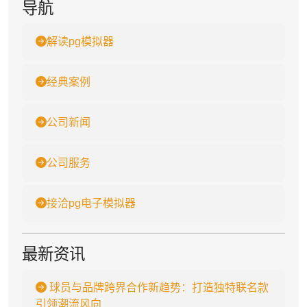
导航
解读pg模拟器
经典案例
公司新闻
公司服务
接洽pg电子模拟器
最新资讯
球员与品牌跨界合作新趋势：打造独特联名款
引领潮流风向