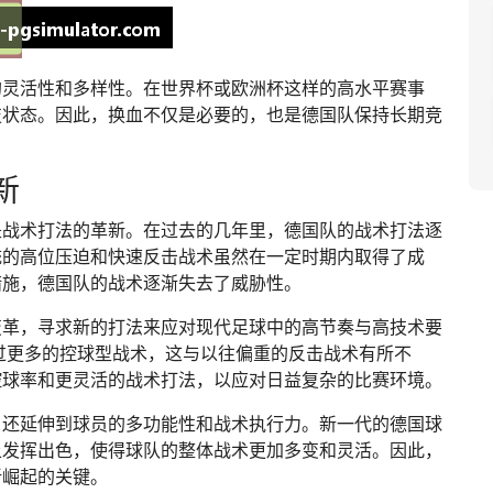
的灵活性和多样性。在世界杯或欧洲杯这样的高水平赛事
技状态。因此，换血不仅是必要的，也是德国队保持长期竞
新
是战术打法的革新。在过去的几年里，德国队的战术打法逐
统的高位压迫和快速反击战术虽然在一定时期内取得了成
措施，德国队的战术逐渐失去了威胁性。
变革，寻求新的打法来应对现代足球中的高节奏与高技术要
试过更多的控球型战术，这与以往偏重的反击战术有所不
控球率和更灵活的战术打法，以应对日益复杂的比赛环境。
，还延伸到球员的多功能性和战术执行力。新一代的德国球
上发挥出色，使得球队的整体战术更加多变和灵活。因此，
新崛起的关键。