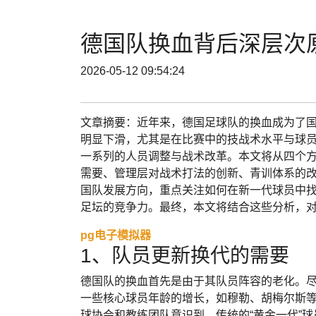
德国队换血背后深层次
2026-05-12 09:54:24
文章摘要：近年来，德国足球队的换血成为了国
明显下滑，尤其是在比赛中的技战术水平与球
一系列的人员调整与战术改革。本文将从四个
需要、管理层对战术打法的创新、青训体系的
国队发展方向，重点关注如何在新一代球员中
足坛的竞争力。最终，本文将结合这些分析，
pg电子模拟器
1、队员更新换代的需要
德国队的换血首先是由于其队员阵容的老化。
一些核心球员年龄的增长，如穆勒、胡梅尔斯
球协会和教练团队意识到，传统的“黄金一代”