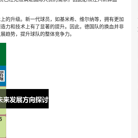
术上的升级。新一代球员，如基米希、维尔纳等，拥有更加
创造力和技术上有了显著的提升。因此，德国队的换血并非
发展趋势，提升球队的整体竞争力。