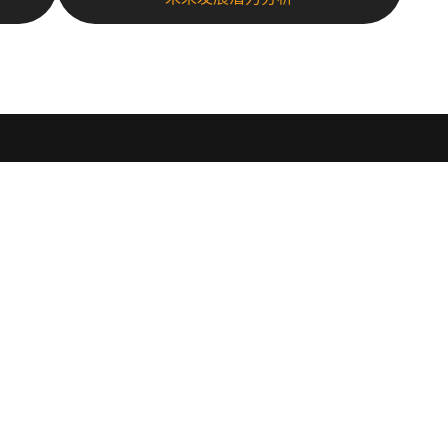
导航
订
解读pg模拟器
经典案例
订
的游戏
公司新闻
公司服务
拟器
接洽pg电子模拟器
游戏
器试
是在
G模