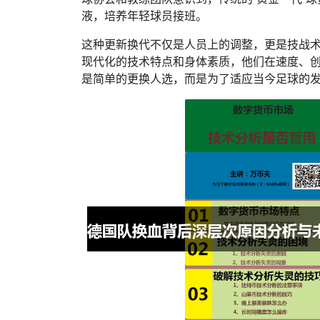
液，培养年轻球员接班。
这种更新换代不仅是人员上的调整，更是技战
现代化的技术特点和身体素质，他们在速度、
是简单的更换人选，而是为了适应当今足球的