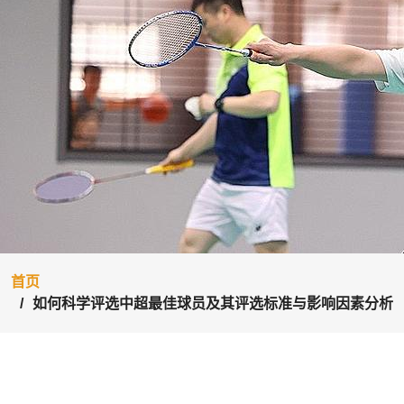
首页
如何科学评选中超最佳球员及其评选标准与影响因素分析