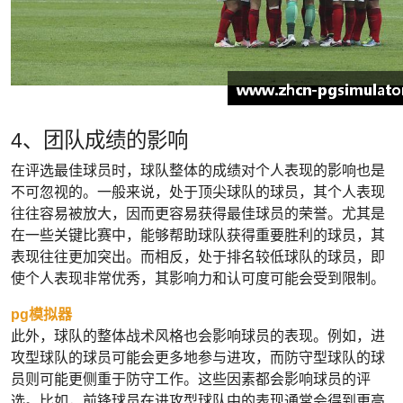
4、团队成绩的影响
在评选最佳球员时，球队整体的成绩对个人表现的影响也是
不可忽视的。一般来说，处于顶尖球队的球员，其个人表现
往往容易被放大，因而更容易获得最佳球员的荣誉。尤其是
在一些关键比赛中，能够帮助球队获得重要胜利的球员，其
表现往往更加突出。而相反，处于排名较低球队的球员，即
使个人表现非常优秀，其影响力和认可度可能会受到限制。
pg模拟器
此外，球队的整体战术风格也会影响球员的表现。例如，进
攻型球队的球员可能会更多地参与进攻，而防守型球队的球
员则可能更侧重于防守工作。这些因素都会影响球员的评
选。比如，前锋球员在进攻型球队中的表现通常会得到更高