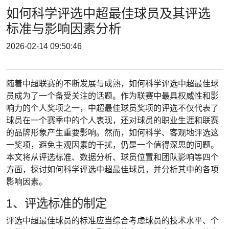
如何科学评选中超最佳球员及其评选
标准与影响因素分析
2026-02-14 09:50:46
随着中超联赛的不断发展与成熟，如何科学评选中超最佳球
员成为了一个备受关注的话题。作为联赛中最具权威性和影
响力的个人奖项之一，中超最佳球员奖项的评选不仅代表了
球员在一个赛季中的个人表现，还对球员的职业生涯和联赛
的品牌形象产生重要影响。然而，如何科学、客观地评选这
一奖项，避免主观因素的干扰，仍是一个值得深思的问题。
本文将从评选标准、数据分析、球员位置和团队影响等四个
方面，探讨如何科学评选中超最佳球员，并分析其中的各项
影响因素。
1、评选标准的制定
评选中超最佳球员的标准应当综合考虑球员的技术水平、个