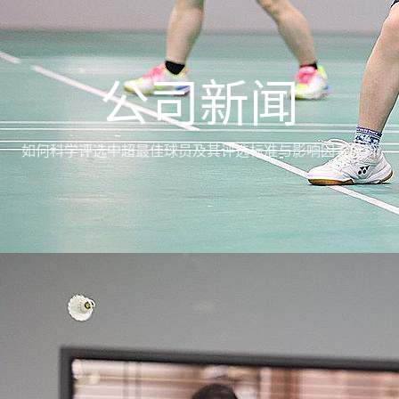
公司新闻
如何科学评选中超最佳球员及其评选标准与影响因素分析