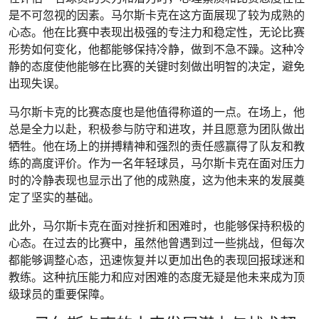
是不可忽视的因素。马尔斯卡克在这方面展现了较为成熟的
心态。他在比赛中表现出极强的专注力和稳定性，无论比赛
形势如何变化，他都能够保持冷静，做到不急不躁。这种冷
静的态度使他能够在比赛的关键时刻做出明智的决定，避免
出现失误。
马尔斯卡克的比赛态度也是他值得称道的一点。在场上，他
总是全力以赴，积极参与防守和进攻，并且愿意为团队做出
牺牲。他在场上的拼搏精神和强烈的责任感赢得了队友和教
练的高度评价。作为一名年轻球员，马尔斯卡克在面对压力
时的冷静表现也显示出了他的成熟度，这为他未来的发展奠
定了坚实的基础。
此外，马尔斯卡克在面对挫折和困难时，也能够保持积极的
心态。在过去的比赛中，虽然他曾遇到过一些挑战，但每次
都能够调整心态，迅速恢复并以更加出色的表现回报球迷和
教练。这种抗压能力和应对困难的态度无疑是他未来成为顶
级球员的重要保障。